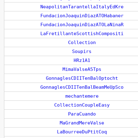
NeapolitanTarantellaItalyEdKre
FundacionJoaquinDiazATOHabaner
FundacionJoaquinDiazATOLaNinaR
LaFretillanteScottishCompositi
Collection
Soupirs
HRz1A1
MimaValseA5Tps
GonnaglesCDIITenBalOptocht
GonnaglesCDIITenBalBeamMeUpSco
mechantemere
CollectionCoupleEasy
ParaCuando
MaGrandMereValse
LaBourreeDuPtitCoq