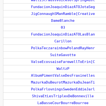
WaltzStraussVoicesOfSpringAust
FundacionJoaquinDiazATOJotaSeg
JigConnaughSManRamble[Creative
DameBlanche
03
FundacionJoaquinDiazATOLasBlan
Carillon
PolkaTeczarainbowPolandRayHenr
SuiteGavotte
ValseEcossaiseFarewellToErin[C
WaltzP
AlbumPimentValseDesFraxinelles
MazurkaDuBeurotMazurkaDuJeanTi
PolkaFrlovningsSwedenEddieJarl
ShivaEtLesTriplexDeBonneville
LaBasseCourBourreBourree