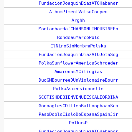
FundacionJoaquinDiazATOHabaner
AlbumPimentValseCoupee
Arghh
Montanharda[CHANSONLIMOUSINEEn
RondeauMarcoPolo
ElNinoSinNombrePolska
FundacionJoaquinDiazATOJotaSeg
PolkaSunflowerAmericaSchroeder
AmarenasYCiliegias
DuoGMBourreeDUnViolonaireBourr
PolkaAscensionnelle
SCOTISHDEBIENVENUEESCALEORDINA
GonnaglesCDIITenBalLoopbaanSco
PasoDobleCieloDeEspanaSpainJir
PolkasP
FundacionJoaquinDiazATOHabaner