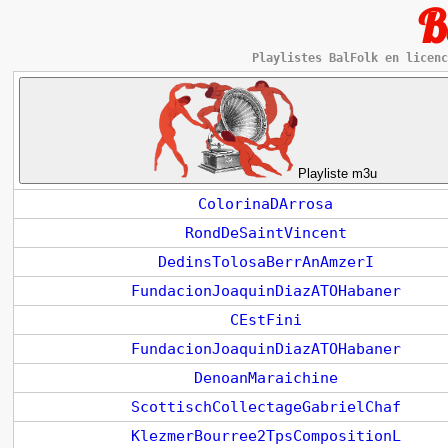
B
Playlistes BalFolk en licenc
Playliste m3u
ColorinaDArrosa
RondDeSaintVincent
DedinsTolosaBerrAnAmzerI
FundacionJoaquinDiazATOHabaner
CEstFini
FundacionJoaquinDiazATOHabaner
DenoanMaraichine
ScottischCollectageGabrielChaf
KlezmerBourree2TpsCompositionL