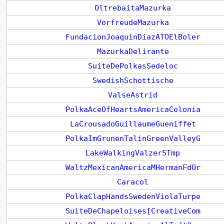
OltrebaitaMazurka
VorfreudeMazurka
FundacionJoaquinDiazATOElBoler
MazurkaDelirante
SuiteDePolkasSedeloc
SwedishSchottische
ValseAstrid
PolkaAceOfHeartsAmericaColonia
LaCrousadoGuillaumeGueniffet
PolkaImGrunenTalinGreenValleyG
LakeWalkingValzer5Tmp
WaltzMexicanAmericaMHermanFdOr
Caracol
PolkaClapHandsSwedenViolaTurpe
SuiteDeChapeloises[CreativeCom