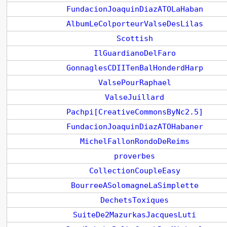
FundacionJoaquinDiazATOLaHaban
AlbumLeColporteurValseDesLilas
Scottish
IlGuardianoDelFaro
GonnaglesCDIITenBalHonderdHarp
ValsePourRaphael
ValseJuillard
Pachpi[CreativeCommonsByNc2.5]
FundacionJoaquinDiazATOHabaner
MichelFallonRondoDeReims
proverbes
CollectionCoupleEasy
BourreeASolomagneLaSimplette
DechetsToxiques
SuiteDe2MazurkasJacquesLuti