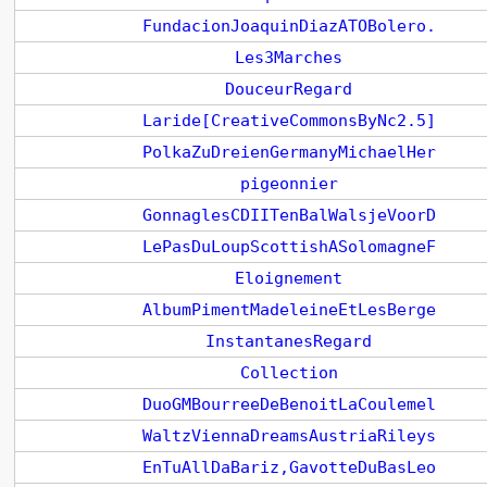
FundacionJoaquinDiazATOBolero.
Les3Marches
DouceurRegard
Laride[CreativeCommonsByNc2.5]
PolkaZuDreienGermanyMichaelHer
pigeonnier
GonnaglesCDIITenBalWalsjeVoorD
LePasDuLoupScottishASolomagneF
Eloignement
AlbumPimentMadeleineEtLesBerge
InstantanesRegard
Collection
DuoGMBourreeDeBenoitLaCoulemel
WaltzViennaDreamsAustriaRileys
EnTuAllDaBariz,GavotteDuBasLeo