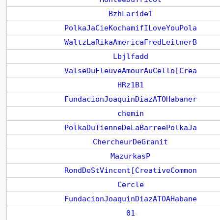
BzhLaride1
PolkaJaCieKochamifILoveYouPola
WaltzLaRikaAmericaFredLeitnerB
Lbjlfadd
ValseDuFleuveAmourAuCello[Crea
HRz1B1
FundacionJoaquinDiazATOHabaner
chemin
PolkaDuTienneDeLaBarreePolkaJa
ChercheurDeGranit
MazurkasP
RondDeStVincent[CreativeCommon
Cercle
FundacionJoaquinDiazATOAHabane
01