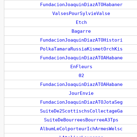
FundacionJoaquinDiazATOHabaner
ValsesPourSylvieValse
Etch
Bagarre
FundacionJoaquinDiazATOHistori
PolkaTamaraRussiaKismetOrchKis
FundacionJoaquinDiazATOAHabane
EnFleurs
02
FundacionJoaquinDiazATOAHabane
JourEnvie
FundacionJoaquinDiazATOJotaSeg
SuiteDe2ScottischsCollectageGa
SuiteDeBourreesBourreeA3Tps
AlbumLeColporteurIchArmesWelsc