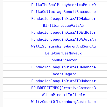
PolkaTheRealMccoyAmericaPeterD
PolkaCollectageBenoitRaccousso
FundacionJoaquinDiazATOHabaner
BirlibirloqueValsA5
FundacionJoaquinDiazATOElBoler
FundacionJoaquinDiazATOAJotaAn
WaltzStraussWineWomenAndSongAu
LeRetourDesNoyaux
RondDArgenton
FundacionJoaquinDiazATOAHabane
EncoreRegard
FundacionJoaquinDiazATOHabaner
BOURREE2TEMPS[CreativeCommonsB
AlbumPimentLInfidele
WaltzCountOfLuxemburgAustriaLe