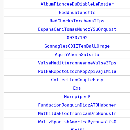
AlbumFianceeDuDiableLeRosier
BeddhuStanotte
RedChecksTorchees2Tps
EspanaCaniTomasNunezYSuOrquest
00307102
GonnaglesCDIITenBalLOrage
AquiYAhoraSalsita
ValseMeditteranneenneValse3Tps
PolkaRepeteCzechRepZpivajiMila
CollectionCoupleEasy
Exs
HornpipesP
FundacionJoaquinDiazATOHabaner
MathildaElectronicanDroBonusTr
WaltzSpanishAmericaByronWolfsO