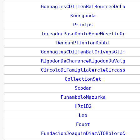
GonnaglesCDIITenBalBourreeDeLa
Kunegonda
PrinTps
ToreadorPasoDobleReneMusetteOr
DenoanPlinnTonDoubl
GonnaglesCDIITenBalCrivensGlim
RigodonDeCharanceRigodonDuValg
CircoloDiFamigliaCercleCircass
CollectionSet
Scodan
FunamboloMazurka
HRz1B2
Leo
Fouet
FundacionJoaquinDiazATOBolero&