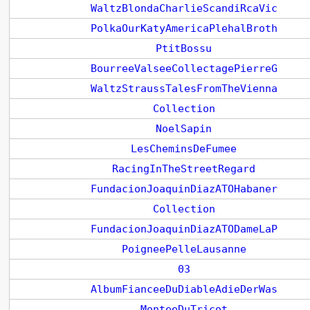
WaltzBlondaCharlieScandiRcaVic
PolkaOurKatyAmericaPlehalBroth
PtitBossu
BourreeValseeCollectagePierreG
WaltzStraussTalesFromTheVienna
Collection
NoelSapin
LesCheminsDeFumee
RacingInTheStreetRegard
FundacionJoaquinDiazATOHabaner
Collection
FundacionJoaquinDiazATODameLaP
PoigneePelleLausanne
03
AlbumFianceeDuDiableAdieDerWas
MonteeDuTricot