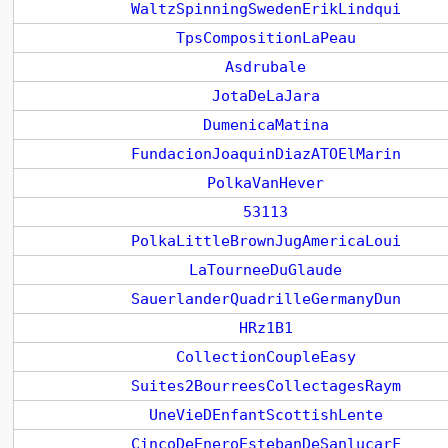
WaltzSpinningSwedenErikLindqui
TpsCompositionLaPeau
Asdrubale
JotaDeLaJara
DumenicaMatina
FundacionJoaquinDiazATOElMarin
PolkaVanHever
53113
PolkaLittleBrownJugAmericaLoui
LaTourneeDuGlaude
SauerlanderQuadrilleGermanyDun
HRz1B1
CollectionCoupleEasy
Suites2BourreesCollectagesRaym
UneVieDEnfantScottishLente
CincoDeEneroEstebanDeSanlucarF