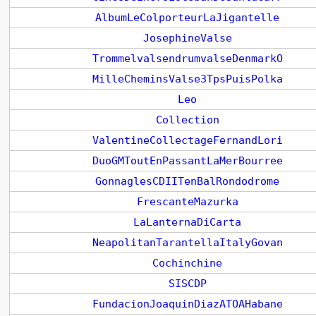
AlbumLeColporteurLaJigantelle
JosephineValse
TrommelvalsendrumvalseDenmarkO
MilleCheminsValse3TpsPuisPolka
Leo
Collection
ValentineCollectageFernandLori
DuoGMToutEnPassantLaMerBourree
GonnaglesCDIITenBalRondodrome
FrescanteMazurka
LaLanternaDiCarta
NeapolitanTarantellaItalyGovan
Cochinchine
SISCDP
FundacionJoaquinDiazATOAHabane