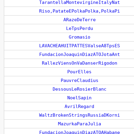
TarantellaMontevirgineItalyNat
Riso,PatateEPolkaPolka,PolkaPi
ARazeDeTerre
LeTpsPerdu
Gromasio
LAVACHEAHUITPATTESValseA8TpsES
FundacionJoaquinDiazATOJotaAnt
RallezViensOnVaDanserRigodon
PourElles
PauvreClaudius
DessousLeRosierBlanc
NoelSapin
AvrilRegard
WaltzBrokenStringsRussiaDKorni
MazurkaParaJulia
FundacionJoaquinDiazATOAHabane