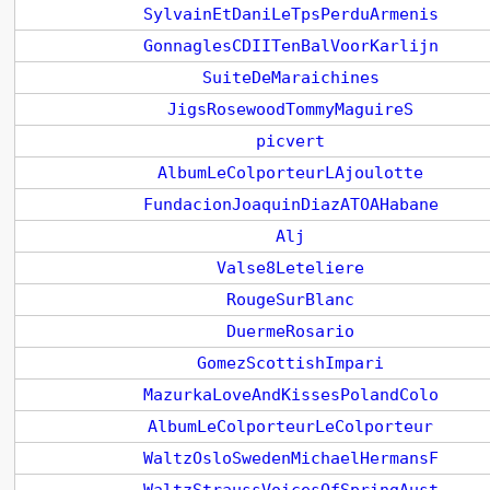
SylvainEtDaniLeTpsPerduArmenis
GonnaglesCDIITenBalVoorKarlijn
SuiteDeMaraichines
JigsRosewoodTommyMaguireS
picvert
AlbumLeColporteurLAjoulotte
FundacionJoaquinDiazATOAHabane
Alj
Valse8Leteliere
RougeSurBlanc
DuermeRosario
GomezScottishImpari
MazurkaLoveAndKissesPolandColo
AlbumLeColporteurLeColporteur
WaltzOsloSwedenMichaelHermansF