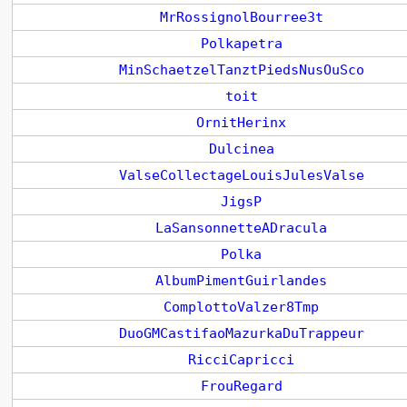
MrRossignolBourree3t
Polkapetra
MinSchaetzelTanztPiedsNusOuSco
toit
OrnitHerinx
Dulcinea
ValseCollectageLouisJulesValse
JigsP
LaSansonnetteADracula
Polka
AlbumPimentGuirlandes
ComplottoValzer8Tmp
DuoGMCastifaoMazurkaDuTrappeur
RicciCapricci
FrouRegard