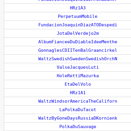
HRz1A3
PerpetuumMobile
FundacionJoaquinDiazATODespedi
JotaDelVerdejo2m
AlbumFianceeDuDiableIdeeMenthe
GonnaglesCDIITenBalGraancirkel
WaltzSwedishSwedenSwedishOrchN
ValseJacquesLuti
HoleRettiMazurka
EtaDelVolo
HRz1A1
WaltzWindsorAmericaTheCaliforn
LaPolkaDuTacot
WaltzByGoneDaysRussiaDKornienk
PolkaDuSauvage