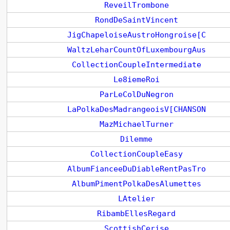
ReveilTrombone
RondDeSaintVincent
JigChapeloiseAustroHongroise[C
WaltzLeharCountOfLuxembourgAus
CollectionCoupleIntermediate
Le8iemeRoi
ParLeColDuNegron
LaPolkaDesMadrangeoisV[CHANSON
MazMichaelTurner
Dilemme
CollectionCoupleEasy
AlbumFianceeDuDiableRentPasTro
AlbumPimentPolkaDesAlumettes
LAtelier
RibambEllesRegard
ScottishCerise