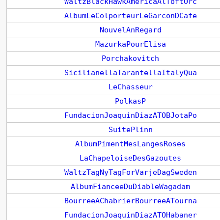
WaltzBlackHawkAmericaAlToftOrc
AlbumLeColporteurLeGarconDCafe
NouvelAnRegard
MazurkaPourElisa
Porchakovitch
SicilianellaTarantellaItalyQua
LeChasseur
PolkasP
FundacionJoaquinDiazATOBJotaPo
SuitePlinn
AlbumPimentMesLangesRoses
LaChapeloiseDesGazoutes
WaltzTagNyTagForVarjeDagSweden
AlbumFianceeDuDiableWagadam
BourreeAChabrierBourreeATourna
FundacionJoaquinDiazATOHabaner