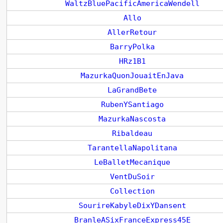
WaltzBluePacificAmericaWendell
Allo
AllerRetour
BarryPolka
HRz1B1
MazurkaQuonJouaitEnJava
LaGrandBete
RubenYSantiago
MazurkaNascosta
Ribaldeau
TarantellaNapolitana
LeBalletMecanique
VentDuSoir
Collection
SourireKabyleDixYDansent
BranleASixFranceExpress45E