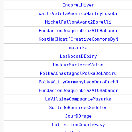
EncoreLHiver
WaltzVeletaAmericaHarleyLuseOr
MichelFallonAvant2Borelli
FundacionJoaquinDiazATOHabaner
KostHaCHoat[CreativeCommonsByN
mazurka
LesNocesDEpiry
UnJourSurTerreValse
PolkaAChastagnolPolkaDeLAbiru
PolkaWittyGermanyLeonDoroOrchR
FundacionJoaquinDiazATOHabaner
LaVilaineCompagnieMazurka
SuiteDeBourreesSedeloc
JourDOrage
CollectionCoupleEasy