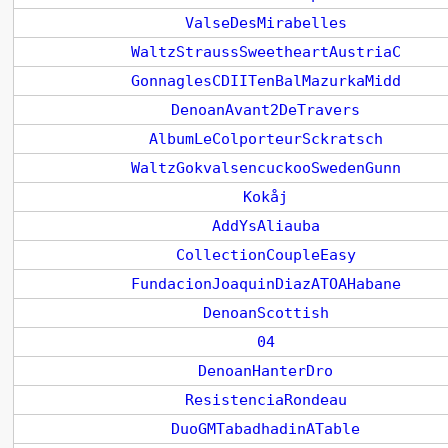
ValseDesMirabelles
WaltzStraussSweetheartAustriaC
GonnaglesCDIITenBalMazurkaMidd
DenoanAvant2DeTravers
AlbumLeColporteurSckratsch
WaltzGokvalsencuckooSwedenGunn
Kokåj
AddYsAliauba
CollectionCoupleEasy
FundacionJoaquinDiazATOAHabane
DenoanScottish
04
DenoanHanterDro
ResistenciaRondeau
DuoGMTabadhadinATable