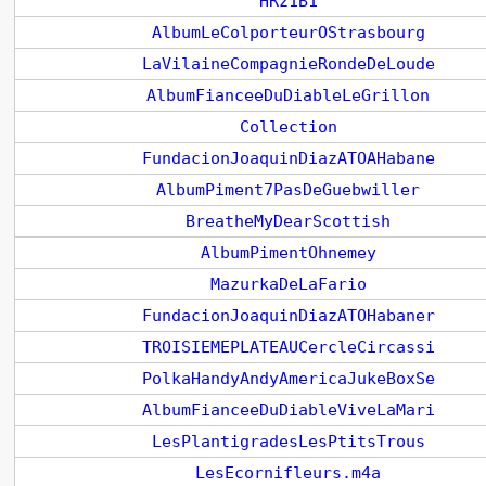
HRz1B1
AlbumLeColporteurOStrasbourg
LaVilaineCompagnieRondeDeLoude
AlbumFianceeDuDiableLeGrillon
Collection
FundacionJoaquinDiazATOAHabane
AlbumPiment7PasDeGuebwiller
BreatheMyDearScottish
AlbumPimentOhnemey
MazurkaDeLaFario
FundacionJoaquinDiazATOHabaner
TROISIEMEPLATEAUCercleCircassi
PolkaHandyAndyAmericaJukeBoxSe
AlbumFianceeDuDiableViveLaMari
LesPlantigradesLesPtitsTrous
LesEcornifleurs.m4a