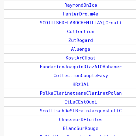
RaymondOnIce
HanterDro.m4a
SCOTTISHDELAROCHEMILLAY[Creati
Collection
ZutRegard
Aluenga
KostArCHoat
FundacionJoaquinDiazATOHabaner
CollectionCoupleEasy
HRz1A1
PolkaClarinetsansClarinetPolan
EtLaCEstQuoi
ScottischDeStBrainJacquesLutiC
ChasseurDEtoiles
BlancSurRouge