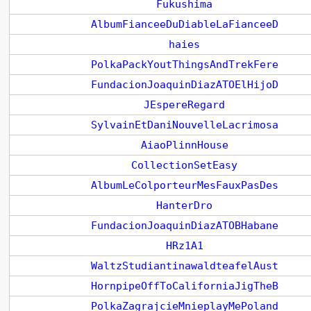
Fukushima
AlbumFianceeDuDiableLaFianceeD
haies
PolkaPackYoutThingsAndTrekFere
FundacionJoaquinDiazATOElHijoD
JEspereRegard
SylvainEtDaniNouvelleLacrimosa
AiaoPlinnHouse
CollectionSetEasy
AlbumLeColporteurMesFauxPasDes
HanterDro
FundacionJoaquinDiazATOBHabane
HRz1A1
WaltzStudiantinawaldteafelAust
HornpipeOffToCaliforniaJigTheB
PolkaZagrajcieMnieplayMePoland