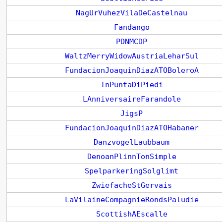
NagUrVuhezVilaDeCastelnau
Fandango
PDNMCDP
WaltzMerryWidowAustriaLeharSul
FundacionJoaquinDiazATOBoleroA
InPuntaDiPiedi
LAnniversaireFarandole
JigsP
FundacionJoaquinDiazATOHabaner
DanzvogelLaubbaum
DenoanPlinnTonSimple
SpelparkeringSolglimt
ZwiefacheStGervais
LaVilaineCompagnieRondsPaludie
ScottishAEscalle