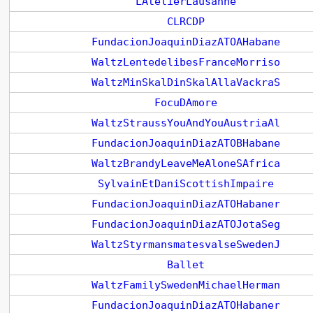
LAtelierLausanne
CLRCDP
FundacionJoaquinDiazATOAHabane
WaltzLentedelibesFranceMorriso
WaltzMinSkalDinSkalAllaVackraS
FocuDAmore
WaltzStraussYouAndYouAustriaAl
FundacionJoaquinDiazATOBHabane
WaltzBrandyLeaveMeAloneSAfrica
SylvainEtDaniScottishImpaire
FundacionJoaquinDiazATOHabaner
FundacionJoaquinDiazATOJotaSeg
WaltzStyrmansmatesvalseSwedenJ
Ballet
WaltzFamilySwedenMichaelHerman
FundacionJoaquinDiazATOHabaner