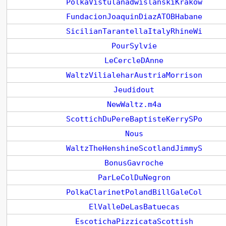
PolkaVistulanadwislanskiKrakow
FundacionJoaquinDiazATOBHabane
SicilianTarantellaItalyRhineWi
PourSylvie
LeCercleDAnne
WaltzVilialeharAustriaMorrison
Jeudidout
NewWaltz.m4a
ScottichDuPereBaptisteKerrySPo
Nous
WaltzTheHenshineScotlandJimmyS
BonusGavroche
ParLeColDuNegron
PolkaClarinetPolandBillGaleCol
ElValleDeLasBatuecas
EscotichaPizzicataScottish