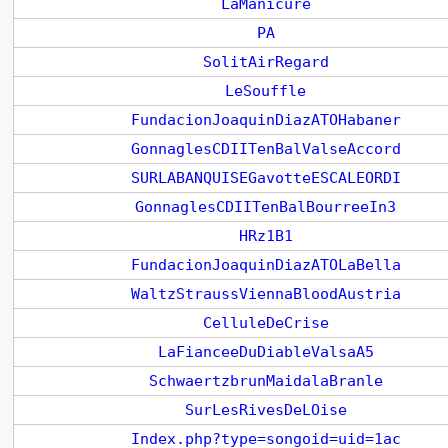
LaManicure
PA
SolitAirRegard
LeSouffle
FundacionJoaquinDiazATOHabaner
GonnaglesCDIITenBalValseAccord
SURLABANQUISEGavotteESCALEORDI
GonnaglesCDIITenBalBourreeIn3
HRz1B1
FundacionJoaquinDiazATOLaBella
WaltzStraussViennaBloodAustria
CelluleDeCrise
LaFianceeDuDiableValsaA5
SchwaertzbrunMaidalaBranle
SurLesRivesDeLOise
Index.php?type=songoid=uid=1ac