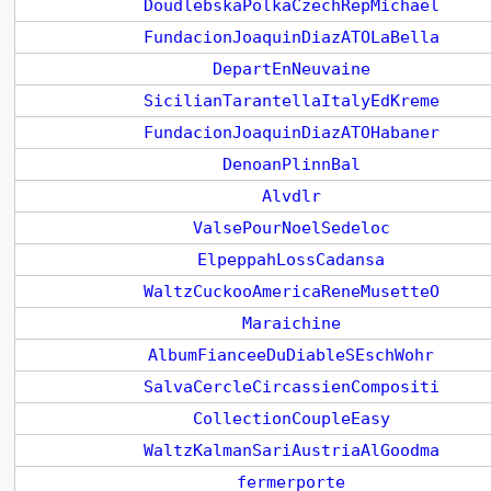
DoudlebskaPolkaCzechRepMichael
FundacionJoaquinDiazATOLaBella
DepartEnNeuvaine
SicilianTarantellaItalyEdKreme
FundacionJoaquinDiazATOHabaner
DenoanPlinnBal
Alvdlr
ValsePourNoelSedeloc
ElpeppahLossCadansa
WaltzCuckooAmericaReneMusetteO
Maraichine
AlbumFianceeDuDiableSEschWohr
SalvaCercleCircassienCompositi
CollectionCoupleEasy
WaltzKalmanSariAustriaAlGoodma
fermerporte