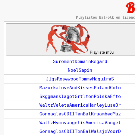
B
Playlistes BalFolk en licenc
Playliste m3u
SurementDemainRegard
NoelSapin
JigsRosewoodTommyMaguireS
MazurkaLoveAndKissesPolandColo
SkggmanslagetGrtltenPolskaEfte
WaltzVeletaAmericaHarleyLuseOr
GonnaglesCDIITenBalKraambedMaz
WaltzHymnvangelisAmericaVangel
GonnaglesCDIITenBalWalsjeVoorD