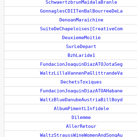
SchwaertzbrunMaidalaBranle
GonnaglesCDIITenBalBourreeDeLa
DenoanMaraichine
SuiteDeChapeloises[CreativeCom
DeuxiemeMoitie
SurLeDepart
BzhLaride1
FundacionJoaquinDiazATOJotaSeg
WaltzLillaVannenPaGlittrandeVa
DechetsToxiques
FundacionJoaquinDiazATOAHabane
WaltzBlueDanubeAustriaBillBoyd
AlbumPimentLInfidele
Dilemme
AllerRetour
WaltzStraussWineWomenAndSongAu