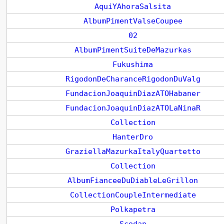
AquiYAhoraSalsita
AlbumPimentValseCoupee
02
AlbumPimentSuiteDeMazurkas
Fukushima
RigodonDeCharanceRigodonDuValg
FundacionJoaquinDiazATOHabaner
FundacionJoaquinDiazATOLaNinaR
Collection
HanterDro
GraziellaMazurkaItalyQuartetto
Collection
AlbumFianceeDuDiableLeGrillon
CollectionCoupleIntermediate
Polkapetra