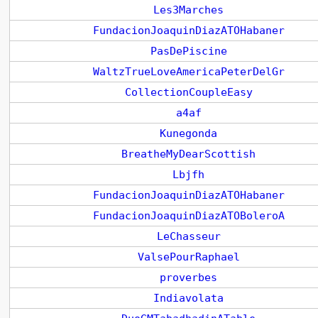
Les3Marches
FundacionJoaquinDiazATOHabaner
PasDePiscine
WaltzTrueLoveAmericaPeterDelGr
CollectionCoupleEasy
a4af
Kunegonda
BreatheMyDearScottish
Lbjfh
FundacionJoaquinDiazATOHabaner
FundacionJoaquinDiazATOBoleroA
LeChasseur
ValsePourRaphael
proverbes
Indiavolata