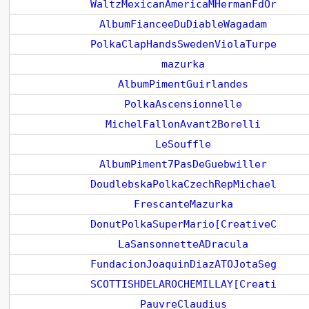
WaltzMexicanAmericaMHermanFdOr
AlbumFianceeDuDiableWagadam
PolkaClapHandsSwedenViolaTurpe
mazurka
AlbumPimentGuirlandes
PolkaAscensionnelle
MichelFallonAvant2Borelli
LeSouffle
AlbumPiment7PasDeGuebwiller
DoudlebskaPolkaCzechRepMichael
FrescanteMazurka
DonutPolkaSuperMario[CreativeC
LaSansonnetteADracula
FundacionJoaquinDiazATOJotaSeg
SCOTTISHDELAROCHEMILLAY[Creati
PauvreClaudius