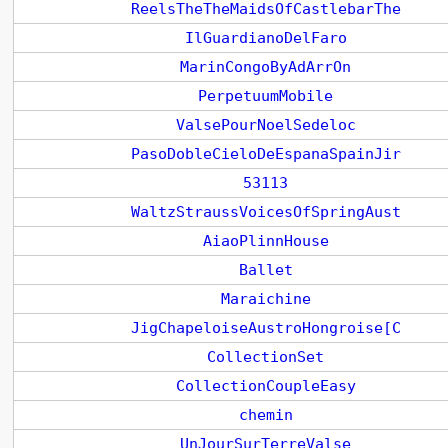
ReelsTheTheMaidsOfCastlebarThe
IlGuardianoDelFaro
MarinCongoByAdArrOn
PerpetuumMobile
ValsePourNoelSedeloc
PasoDobleCieloDeEspanaSpainJir
53113
WaltzStraussVoicesOfSpringAust
AiaoPlinnHouse
Ballet
Maraichine
JigChapeloiseAustroHongroise[C
CollectionSet
CollectionCoupleEasy
chemin
UnJourSurTerreValse