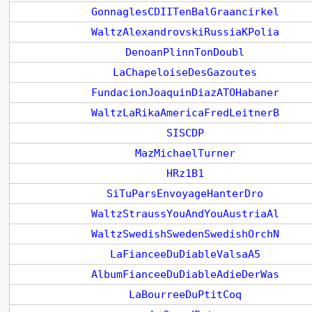
GonnaglesCDIITenBalGraancirkel
WaltzAlexandrovskiRussiaKPolia
DenoanPlinnTonDoubl
LaChapeloiseDesGazoutes
FundacionJoaquinDiazATOHabaner
WaltzLaRikaAmericaFredLeitnerB
SISCDP
MazMichaelTurner
HRz1B1
SiTuParsEnvoyageHanterDro
WaltzStraussYouAndYouAustriaAl
WaltzSwedishSwedenSwedishOrchN
LaFianceeDuDiableValsaA5
AlbumFianceeDuDiableAdieDerWas
LaBourreeDuPtitCoq