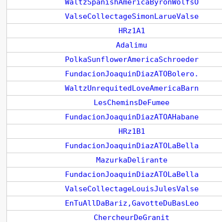
WaltzSpanishAmericaByronWolfsO
ValseCollectageSimonLarueValse
HRz1A1
Adalimu
PolkaSunflowerAmericaSchroeder
FundacionJoaquinDiazATOBolero.
WaltzUnrequitedLoveAmericaBarn
LesCheminsDeFumee
FundacionJoaquinDiazATOAHabane
HRz1B1
FundacionJoaquinDiazATOLaBella
MazurkaDelirante
FundacionJoaquinDiazATOLaBella
ValseCollectageLouisJulesValse
EnTuAllDaBariz,GavotteDuBasLeo
ChercheurDeGranit