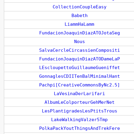
CollectionCoupleEasy
Babeth
LiammHaLamm
FundacionJoaquinDiazATOJotaSeg
Nous
SalvaCercleCircassienCompositi
FundacionJoaquinDiazATODameLaP
LEscloupettoGuillaumeGueniffet
GonnaglesCDIITenBalMinimalHant
Pachpi[CreativeCommonsByNc2.5]
LaVesinaDerLarifari
AlbumLeColporteurGehMerNet
LesPlantigradesLesPtitsTrous
LakeWalkingValzer5Tmp
PolkaPackYoutThingsAndTrekFere