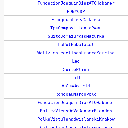
FundacionJoaquinDiazATOHabaner
PDNMCDP
ElpeppahLossCadansa
TpsCompositionLaPeau
SuiteDeMazurkasMazurka
LaPolkaDuTacot
WaltzLentedelibesFranceMorriso
Leo
SuitePlinn
toit
ValseAstrid
RondeauMarcoPolo
FundacionJoaquinDiazATOHabaner
RallezViensOnVaDanserRigodon
PolkaVistulanadwislanskiKrakow
CollectionCoupleIntermediate