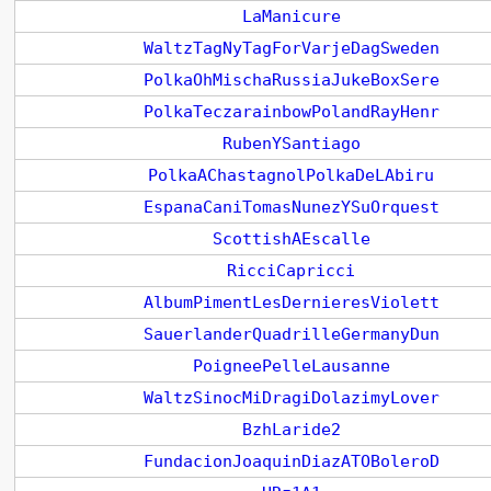
LaManicure
WaltzTagNyTagForVarjeDagSweden
PolkaOhMischaRussiaJukeBoxSere
PolkaTeczarainbowPolandRayHenr
RubenYSantiago
PolkaAChastagnolPolkaDeLAbiru
EspanaCaniTomasNunezYSuOrquest
ScottishAEscalle
RicciCapricci
AlbumPimentLesDernieresViolett
SauerlanderQuadrilleGermanyDun
PoigneePelleLausanne
WaltzSinocMiDragiDolazimyLover
BzhLaride2
FundacionJoaquinDiazATOBoleroD