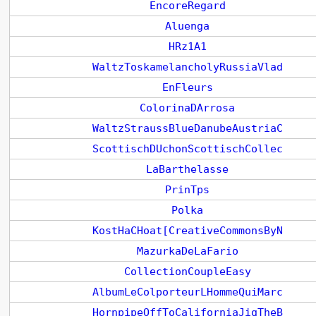
EncoreRegard
Aluenga
HRz1A1
WaltzToskamelancholyRussiaVlad
EnFleurs
ColorinaDArrosa
WaltzStraussBlueDanubeAustriaC
ScottischDUchonScottischCollec
LaBarthelasse
PrinTps
Polka
KostHaCHoat[CreativeCommonsByN
MazurkaDeLaFario
CollectionCoupleEasy
AlbumLeColporteurLHommeQuiMarc
HornpipeOffToCaliforniaJigTheB