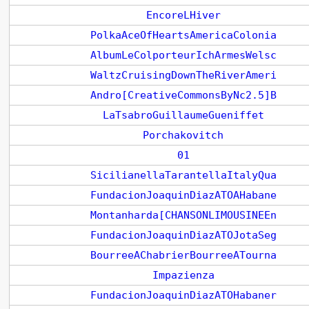
EncoreLHiver
PolkaAceOfHeartsAmericaColonia
AlbumLeColporteurIchArmesWelsc
WaltzCruisingDownTheRiverAmeri
Andro[CreativeCommonsByNc2.5]B
LaTsabroGuillaumeGueniffet
Porchakovitch
01
SicilianellaTarantellaItalyQua
FundacionJoaquinDiazATOAHabane
Montanharda[CHANSONLIMOUSINEEn
FundacionJoaquinDiazATOJotaSeg
BourreeAChabrierBourreeATourna
Impazienza
FundacionJoaquinDiazATOHabaner