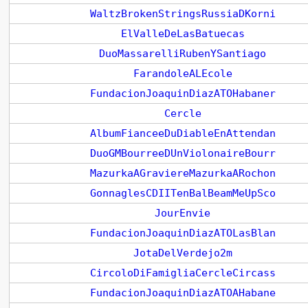
WaltzBrokenStringsRussiaDKorni
ElValleDeLasBatuecas
DuoMassarelliRubenYSantiago
FarandoleALEcole
FundacionJoaquinDiazATOHabaner
Cercle
AlbumFianceeDuDiableEnAttendan
DuoGMBourreeDUnViolonaireBourr
MazurkaAGraviereMazurkaARochon
GonnaglesCDIITenBalBeamMeUpSco
JourEnvie
FundacionJoaquinDiazATOLasBlan
JotaDelVerdejo2m
CircoloDiFamigliaCercleCircass
FundacionJoaquinDiazATOAHabane