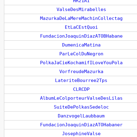
HRz1A1
ValseDesMirabelles
MazurkaDeLaMereMachinCollectag
EtLaCEstQuoi
FundacionJoaquinDiazATOBHabane
DumenicaMatina
ParLeColDuNegron
PolkaJaCieKochamifILoveYouPola
VorfreudeMazurka
LateriteBourree2Tps
CLRCDP
AlbumLeColporteurValseDesLilas
SuiteDePolkasSedeloc
DanzvogelLaubbaum
FundacionJoaquinDiazATOHabaner
JosephineValse