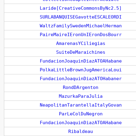
Laride[CreativeCommonsByNc2.5]
SURLABANQUISEGavotteESCALEORDI
WaltzFamilySwedenMichaelHerman
PaireMaireIEronUnIEronDosBourr
AmarenasYCiliegias
SuiteDeMaraichines
FundacionJoaquinDiazATOAHabane
PolkaLittleBrownJugAmericaLoui
FundacionJoaquinDiazATOHabaner
RondDArgenton
MazurkaParaJulia
NeapolitanTarantellaItalyGovan
ParLeColDuNegron
FundacionJoaquinDiazATOAHabane
Ribaldeau