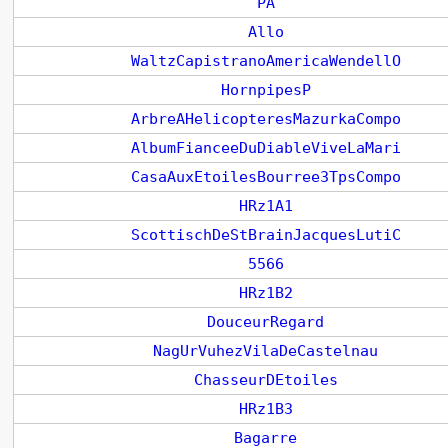
PA
Allo
WaltzCapistranoAmericaWendellO
HornpipesP
ArbreAHelicopteresMazurkaCompo
AlbumFianceeDuDiableViveLaMari
CasaAuxEtoilesBourree3TpsCompo
HRz1A1
ScottischDeStBrainJacquesLutiC
5566
HRz1B2
DouceurRegard
NagUrVuhezVilaDeCastelnau
ChasseurDEtoiles
HRz1B3
Bagarre