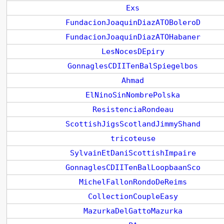
Exs
FundacionJoaquinDiazATOBoleroD
FundacionJoaquinDiazATOHabaner
LesNocesDEpiry
GonnaglesCDIITenBalSpiegelbos
Ahmad
ElNinoSinNombrePolska
ResistenciaRondeau
ScottishJigsScotlandJimmyShand
tricoteuse
SylvainEtDaniScottishImpaire
GonnaglesCDIITenBalLoopbaanSco
MichelFallonRondoDeReims
CollectionCoupleEasy
MazurkaDelGattoMazurka