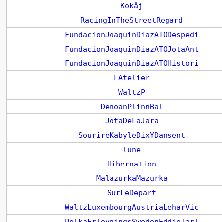
Kokåj
RacingInTheStreetRegard
FundacionJoaquinDiazATODespedi
FundacionJoaquinDiazATOJotaAnt
FundacionJoaquinDiazATOHistori
LAtelier
WaltzP
DenoanPlinnBal
JotaDeLaJara
SourireKabyleDixYDansent
lune
Hibernation
MalazurkaMazurka
SurLeDepart
WaltzLuxembourgAustriaLeharVic
PolkaFrlovningsSwedenEddieJarl