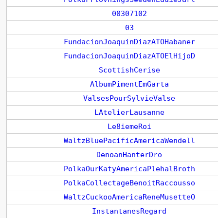
00307102
03
FundacionJoaquinDiazATOHabaner
FundacionJoaquinDiazATOElHijoD
ScottishCerise
AlbumPimentEmGarta
ValsesPourSylvieValse
LAtelierLausanne
Le8iemeRoi
WaltzBluePacificAmericaWendell
DenoanHanterDro
PolkaOurKatyAmericaPlehalBroth
PolkaCollectageBenoitRaccousso
WaltzCuckooAmericaReneMusetteO
InstantanesRegard