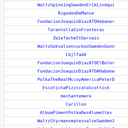
WaltzSpinningSwedenErikLindqui
RigodonDeManse
FundacionJoaquinDiazATOHabaner
TarantellaSinFronteras
ZwiefacheStGervais
WaltzGokvalsencuckooSwedenGunn
Lbjlfadd
FundacionJoaquinDiazATOElBoler
FundacionJoaquinDiazATOAHabane
PolkaTheRealMccoyAmericaPeterD
EscotichaPizzicataScottish
mechantemere
Carillon
AlbumPimentPolkaDesAlumettes
WaltzStyrmansmatesvalseSwedenJ