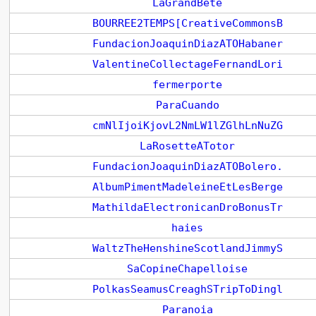
LaGrandBete
BOURREE2TEMPS[CreativeCommonsB
FundacionJoaquinDiazATOHabaner
ValentineCollectageFernandLori
fermerporte
ParaCuando
cmNlIjoiKjovL2NmLW1lZGlhLnNuZG
LaRosetteATotor
FundacionJoaquinDiazATOBolero.
AlbumPimentMadeleineEtLesBerge
MathildaElectronicanDroBonusTr
haies
WaltzTheHenshineScotlandJimmyS
SaCopineChapelloise
PolkasSeamusCreaghSTripToDingl
Paranoia