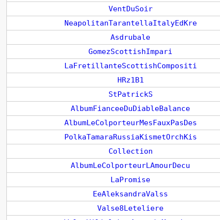
VentDuSoir
NeapolitanTarantellaItalyEdKre
Asdrubale
GomezScottishImpari
LaFretillanteScottishCompositi
HRz1B1
StPatrickS
AlbumFianceeDuDiableBalance
AlbumLeColporteurMesFauxPasDes
PolkaTamaraRussiaKismetOrchKis
Collection
AlbumLeColporteurLAmourDecu
LaPromise
EeAleksandraValss
Valse8Leteliere