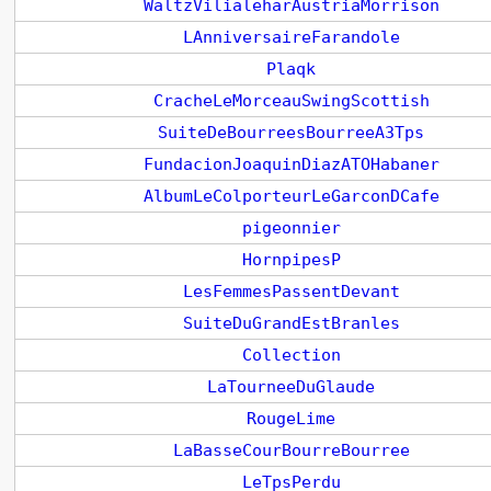
WaltzVilialeharAustriaMorrison
LAnniversaireFarandole
Plaqk
CracheLeMorceauSwingScottish
SuiteDeBourreesBourreeA3Tps
FundacionJoaquinDiazATOHabaner
AlbumLeColporteurLeGarconDCafe
pigeonnier
HornpipesP
LesFemmesPassentDevant
SuiteDuGrandEstBranles
Collection
LaTourneeDuGlaude
RougeLime
LaBasseCourBourreBourree
LeTpsPerdu