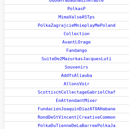
DuoGMTabadhadinATable
PolkasP
MimaValseA5Tps
PolkaZagrajcieMnieplayMePoland
Collection
AvantLOrage
Fandango
SuiteDe2MazurkasJacquesLuti
Souvenirs
AddYsAliauba
AllonsVoir
ScottischCollectageGabrielChaf
EnAttendantMixer
FundacionJoaquinDiazATOAHabane
RondDeStVincent[CreativeCommon
PolkaDuTienneDeLaBarreePolkaJa