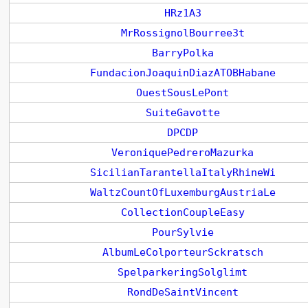
HRz1A3
MrRossignolBourree3t
BarryPolka
FundacionJoaquinDiazATOBHabane
OuestSousLePont
SuiteGavotte
DPCDP
VeroniquePedreroMazurka
SicilianTarantellaItalyRhineWi
WaltzCountOfLuxemburgAustriaLe
CollectionCoupleEasy
PourSylvie
AlbumLeColporteurSckratsch
SpelparkeringSolglimt
RondDeSaintVincent