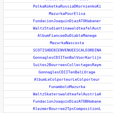
PolkaKoketkaRussiaDKornienkoKi
MazurkaPourElisa
FundacionJoaquinDiazATOHabaner
WaltzStudiantinawaldteafelAust
AlbumFianceeDuDiableManege
MazurkaNascosta
SCOTISHDEBIENVENUEESCALEORDINA
GonnaglesCDIITenBalVoorKarlijn
Suites2BourreesCollectagesRaym
GonnaglesCDIITenBalLOrage
AlbumLeColporteurLeColporteur
FunamboloMazurka
WaltzSkaterswaldteafelAustriaA
FundacionJoaquinDiazATOBHabane
KlezmerBourree2TpsCompositionL