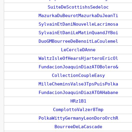
SuiteDeScottishsSedeloc
MazurkaDuBeurotMazurkaDuJeanTi
SylvainEtDaniNouvelleLacrimosa
SylvainEtDaniLeMatinQuandJYBoi
DuoGMBourreeDeBenoitLaCoulemel
LeCercleDAnne
WaltzIsleOfHearsHjarteroEricOl
FundacionJoaquinDiazATOBolero&
CollectionCoupleEasy
MilleCheminsValse3TpsPuisPolka
FundacionJoaquinDiazATOAHabane
HRz1B1
ComplottoValzer8Tmp
PolkaWittyGermanyLeonDoroOrchR
BourreeDeLaCascade