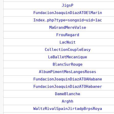
JigsP
FundacionJoaquinDiazATOElMarin
Index.php?type=songoid=uid=1ac
MaGrandMereValse
FrouRegard
LacNuit
CollectionCoupleEasy
LeBalletMecanique
BlancSurRouge
AlbumPimentMesLangesRoses
FundacionJoaquinDiazATOAHabane
FundacionJoaquinDiazATOHabaner
DameBlanche
Arghh
WaltzRivalSpainJirtadpBrpsRoya