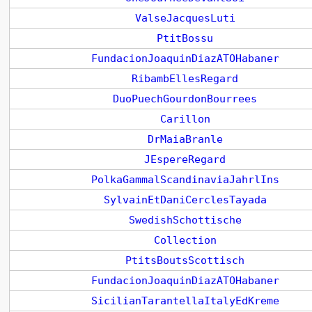
ValseJacquesLuti
PtitBossu
FundacionJoaquinDiazATOHabaner
RibambEllesRegard
DuoPuechGourdonBourrees
Carillon
DrMaiaBranle
JEspereRegard
PolkaGammalScandinaviaJahrlIns
SylvainEtDaniCerclesTayada
SwedishSchottische
Collection
PtitsBoutsScottisch
FundacionJoaquinDiazATOHabaner
SicilianTarantellaItalyEdKreme