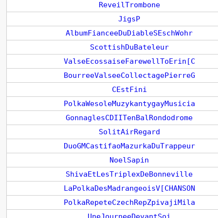
ReveilTrombone
JigsP
AlbumFianceeDuDiableSEschWohr
ScottishDuBateleur
ValseEcossaiseFarewellToErin[C
BourreeValseeCollectagePierreG
CEstFini
PolkaWesoleMuzykantygayMusicia
GonnaglesCDIITenBalRondodrome
SolitAirRegard
DuoGMCastifaoMazurkaDuTrappeur
NoelSapin
ShivaEtLesTriplexDeBonneville
LaPolkaDesMadrangeoisV[CHANSON
PolkaRepeteCzechRepZpivajiMila
UneJourneeDevantSoi