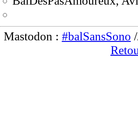
BalDesPasAmoureux, Av
Mastodon :
#balSansSono
/
Retou