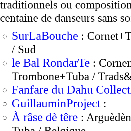
traditionnels ou compositio
centaine de danseurs sans so
SurLaBouche
: Cornet+
/ Sud
le Bal RondarTe
: Corne
Trombone+Tuba / Trads
Fanfare du Dahu Collect
GuillauminProject
:
À râse dè têre
: Arguèdèn
Tuba / Belgique.