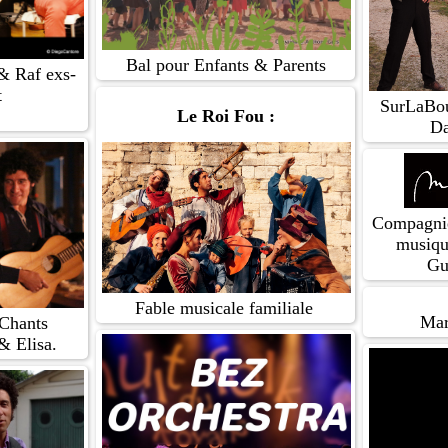
Bal pour Enfants & Parents
& Raf exs-
t
SurLaBou
Le Roi Fou :
Da
Compagnie
musiqu
Gu
Fable musicale familiale
Mar
Chants
& Elisa.