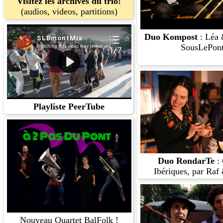
Visitez les archives du trio!
(audios, videos, partitions)
Duo Kompost
: Léa 
SousLePon
Playliste PeerTube
Duo RondarTe
: 
Ibériques, par Raf 
Nouveau Quartet BalFolk !