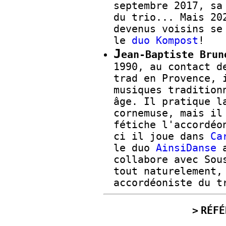
septembre 2017, sa
du trio... Mais 20
devenus voisins se
le
duo Kompost
!
J
ean-Baptiste Brun
1990, au contact d
trad en Provence, 
musiques tradition
âge. Il pratique l
cornemuse, mais il
fétiche l'accordéo
ci il joue dans
Ca
le duo
AinsiDanse
a
collabore avec Sou
tout naturelement,
accordéoniste du t
RÉFÉ