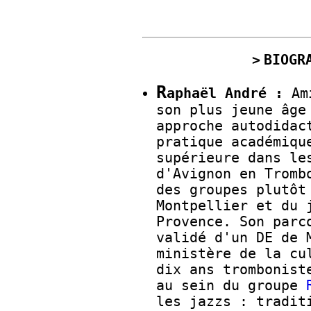
BIOGR
R
aphaël André :
Ami
son plus jeune âge
approche autodidac
pratique académiqu
supérieure dans le
d'Avignon en Tromb
des groupes plutôt
Montpellier et du 
Provence. Son parc
validé d'un DE de 
ministère de la cu
dix ans trombonist
au sein du groupe
les jazzs : tradit