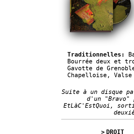
Traditionnelles:
Ba
Bourrée deux et tr
Gavotte de Grenobl
Chapelloise, Valse
Suite à un disque pa
d'un "Bravo" 
EtLàC'EstQuoi, sort
deuxi
DROIT