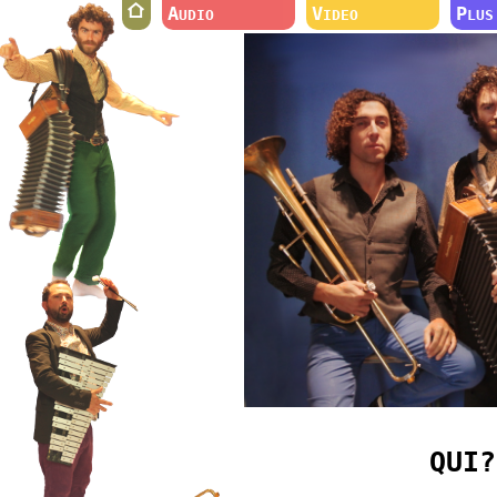
A
V
P
UDIO
IDEO
LUS
QUI?