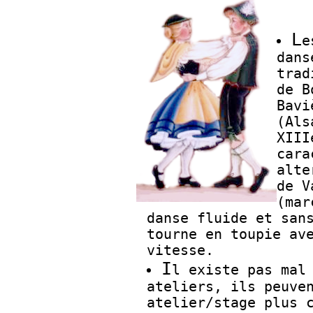
L
dans
trad
de B
Bavi
(Als
XIII
cara
alte
de V
(mar
danse fluide et san
tourne en toupie av
vitesse.
I
l existe pas mal
ateliers, ils peuve
atelier/stage plus 