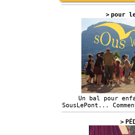
pour l
Un bal pour enf
SousLePont... Comme
PÉ