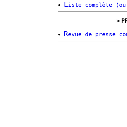
L
iste complète (ou
P
R
evue de presse co