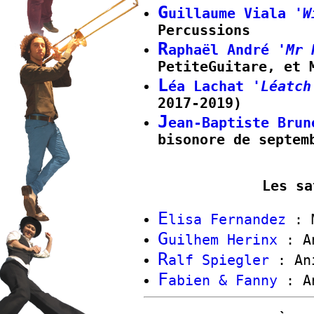
G
uillaume Viala
'W
Percussions
R
aphaël André
'Mr 
PetiteGuitare, et 
L
éa Lachat
'Léatch
2017-2019)
J
ean-Baptiste Bru
bisonore de septem
Les sa
E
lisa Fernandez
: M
G
uilhem Herinx
: An
R
alf Spiegler
: Ani
F
abien & Fanny
: An