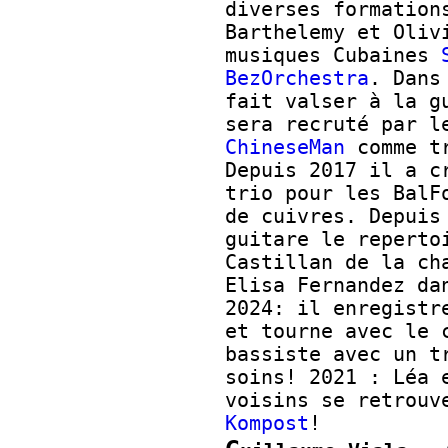
diverses formation
Barthelemy et Oliv
musiques Cubaines
BezOrchestra
. Dans
fait valser à la g
sera recruté par l
ChineseMan
comme tr
Depuis 2017 il a 
trio pour les BalF
de cuivres. Depuis
guitare le reperto
Castillan de la ch
Elisa Fernandez d
2024: il enregistr
et tourne avec le
bassiste avec un t
soins! 2021 : Léa 
voisins se retrouv
Kompost
!