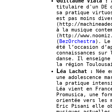
G
uillaume Viala :
A
titulaire d'un DE 
sa pratique virtuo
est pas moins dive
(http://machineade
à la musique conte
(http://www.noomiz
(
BezOrchestra
). Le
été l’occasion d’a
connaissances sur 
danse. Il enseigne
la région Toulousa
L
éa Lachat :
Née en
une adolescence ma
la pratique intens
Léa vient en Franc
Promusica, une for
orientée vers les 
Eric Pisani elle o
musiques actuelles