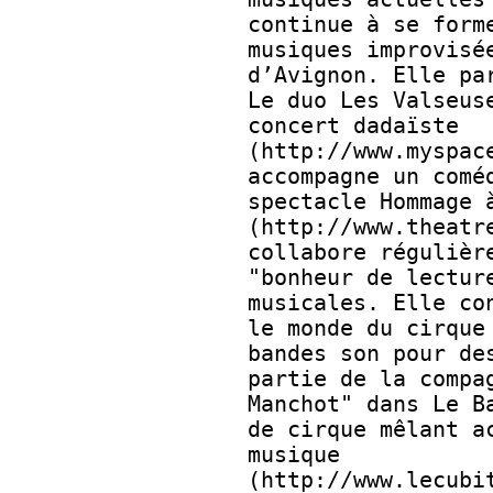
continue à se form
musiques improvisé
d’Avignon. Elle pa
Le duo Les Valseus
concert dadaïste
(http://www.myspac
accompagne un comé
spectacle Hommage 
(http://www.theatr
collabore régulièr
"bonheur de lectur
musicales. Elle co
le monde du cirque
bandes son pour de
partie de la compa
Manchot" dans Le B
de cirque mêlant a
musique
(http://www.lecubi