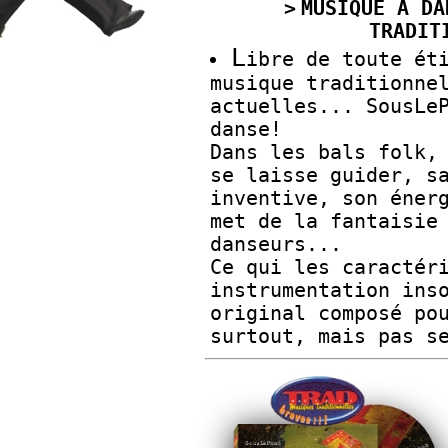
MUSIQUE À DA
TRADIT
L
ibre de toute ét
musique traditionne
actuelles... SousLe
danse!
Dans les bals folk,
se laisse guider, s
inventive, son éner
met de la fantaisie
danseurs...
Ce qui les caractér
instrumentation ins
original composé po
surtout, mais pas s