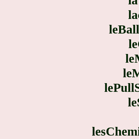
la
l
leBal
l
le
le
lePull
l
lesChem