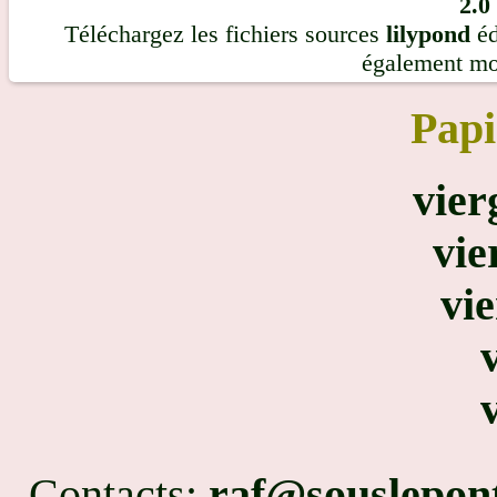
2.0
Téléchargez les fichiers sources
lilypond
éd
également m
Papi
vier
vie
vi
Contacts:
raf@souslepon