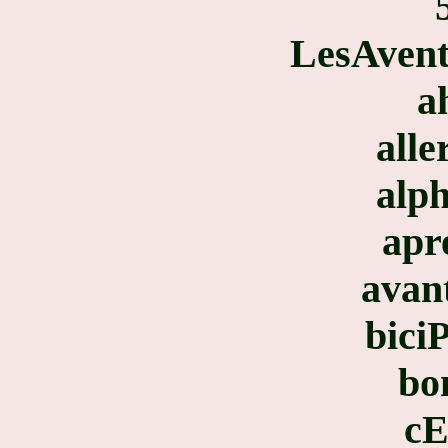
LesAvent
a
alle
alp
apr
avan
bici
bo
cE