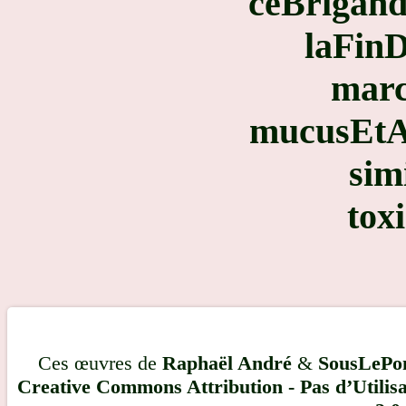
ceBrigand
laFin
marc
mucusEtAu
sim
tox
Ces œuvres de
Raphaël André
&
SousLePo
Creative Commons Attribution - Pas d’Utilis