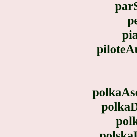
parS
p
pi
piloteA
polkaAsc
polka
pol
polska