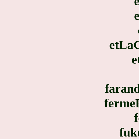
etLa
e
faran
ferme
fuk