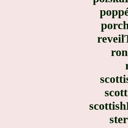
popp
porch
revei
ron
scott
scot
scottis
ste