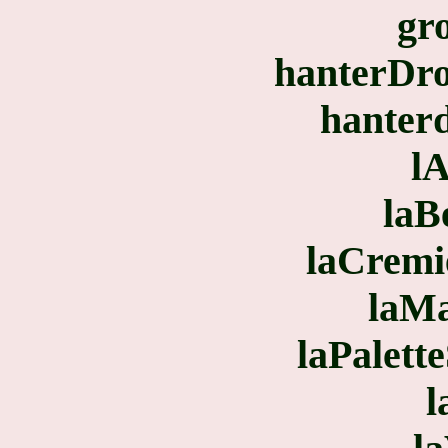
gr
hanterDr
hanter
lA
laB
laCremi
laMa
laPalett
l