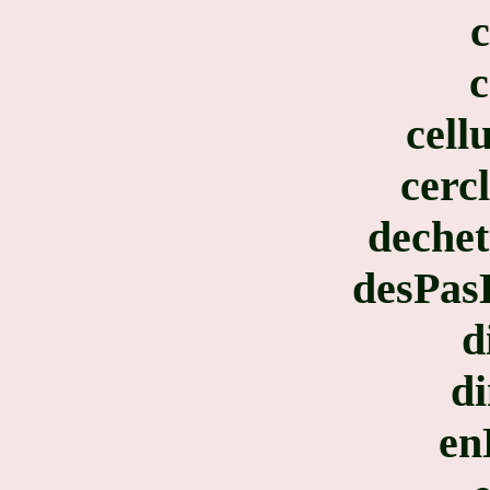
c
c
cell
cerc
dechet
desPas
d
d
en