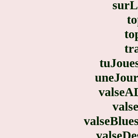
surL
to
to
tr
tuJoue
uneJour
valseA
vals
valseBlue
valseDe