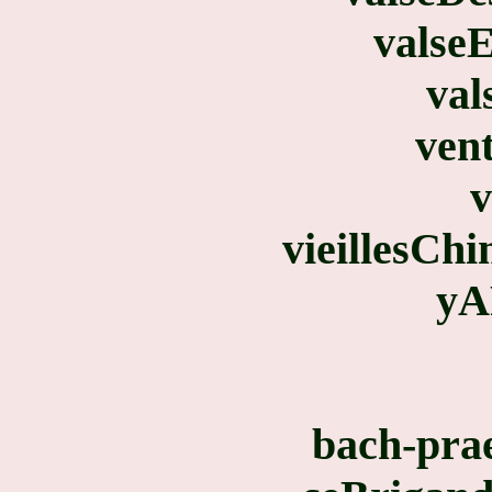
valseE
val
ven
v
vieillesCh
yA
bach-pra