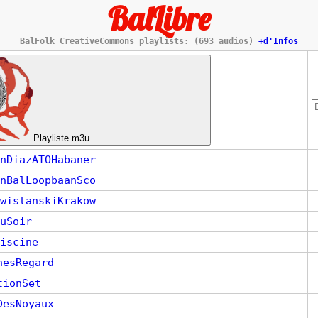
BalLibre
BalFolk CreativeCommons playlists: (693 audios)
+d'Infos
Playliste m3u
nDiazATOHabaner
nBalLoopbaanSco
wislanskiKrakow
uSoir
iscine
nesRegard
tionSet
DesNoyaux