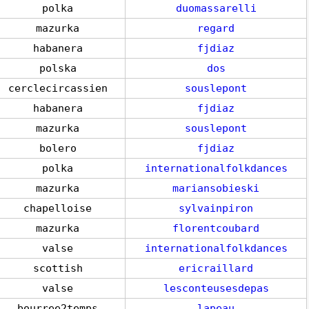
polka
duomassarelli
mazurka
regard
habanera
fjdiaz
polska
dos
cerclecircassien
souslepont
habanera
fjdiaz
mazurka
souslepont
bolero
fjdiaz
polka
internationalfolkdances
mazurka
mariansobieski
chapelloise
sylvainpiron
mazurka
florentcoubard
valse
internationalfolkdances
scottish
ericraillard
valse
lesconteusesdepas
bourree2temps
lapeau