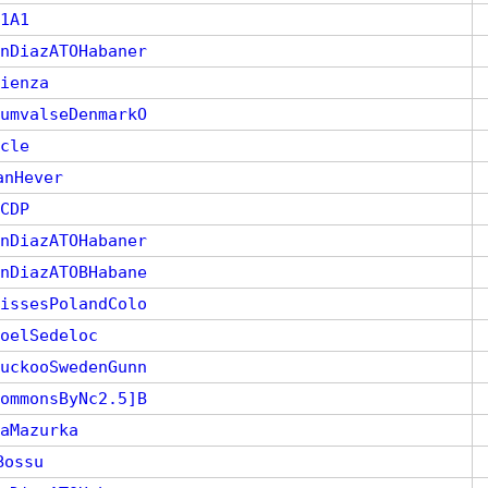
1A1
nDiazATOHabaner
ienza
umvalseDenmarkO
cle
anHever
CDP
nDiazATOHabaner
nDiazATOBHabane
issesPolandColo
oelSedeloc
uckooSwedenGunn
ommonsByNc2.5]B
aMazurka
Bossu