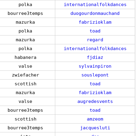
polka
internationalfolkdances
bourree3temps
duogourdonmauchand
mazurka
fabrizioklam
polka
toad
mazurka
regard
polka
internationalfolkdances
habanera
fjdiaz
valse
sylvainpiron
zwiefacher
souslepont
scottish
toad
mazurka
fabrizioklam
valse
augredesvents
bourree3temps
toad
scottish
amzeom
bourree3temps
jacquesluti