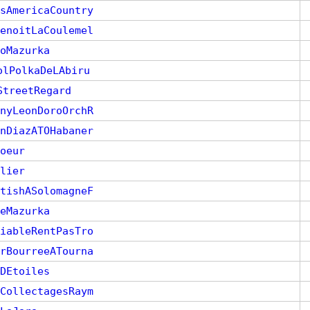
sAmericaCountry
enoitLaCoulemel
oMazurka
olPolkaDeLAbiru
StreetRegard
nyLeonDoroOrchR
nDiazATOHabaner
oeur
lier
tishASolomagneF
eMazurka
iableRentPasTro
rBourreeATourna
DEtoiles
CollectagesRaym