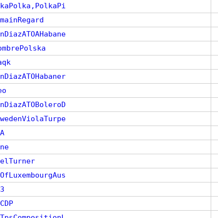
kaPolka,PolkaPi
mainRegard
nDiazATOAHabane
ombrePolska
aqk
nDiazATOHabaner
eo
nDiazATOBoleroD
wedenViolaTurpe
A
ne
elTurner
OfLuxembourgAus
3
CDP
TpsCompositionL