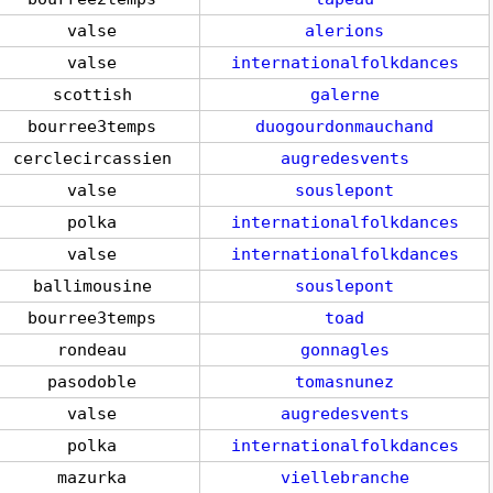
valse
alerions
valse
internationalfolkdances
scottish
galerne
bourree3temps
duogourdonmauchand
cerclecircassien
augredesvents
valse
souslepont
polka
internationalfolkdances
valse
internationalfolkdances
ballimousine
souslepont
bourree3temps
toad
rondeau
gonnagles
pasodoble
tomasnunez
valse
augredesvents
polka
internationalfolkdances
mazurka
viellebranche