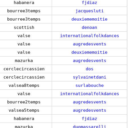
habanera
fjdiaz
bourree3temps
jacquesluti
bourree3temps
deuxiememoitie
scottish
denoan
valse
internationalfolkdances
valse
augredesvents
valse
deuxiememoitie
mazurka
augredesvents
cerclecircassien
dos
cerclecircassien
sylvainetdani
valsea8temps
surlabouche
valse
internationalfolkdances
bourree2temps
augredesvents
valsea5temps
augredesvents
habanera
fjdiaz
mazurka
duomassarelli