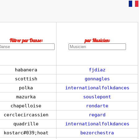
Filtrer par Danse:
par Musicien:
habanera
fjdiaz
scottish
gonnagles
polka
internationalfolkdances
mazurka
souslepont
chapelloise
rondarte
cerclecircassien
regard
quadrille
internationalfolkdances
kostarc#039;hoat
bezorchestra