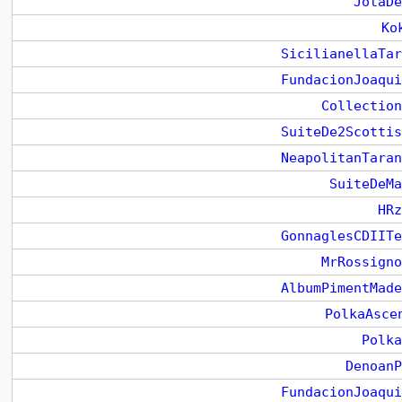
JotaDe
Kok
SicilianellaTar
FundacionJoaqui
Collection
SuiteDe2Scottis
NeapolitanTaran
SuiteDeMa
HRz
GonnaglesCDIITe
MrRossigno
AlbumPimentMade
PolkaAsce
Polka
DenoanP
FundacionJoaqui