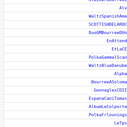
Alv
WaltzSpanishAme
SCOTTISHDELAROC
DuoGMBourreeDUn
EnAttend
EtLaCE
PolkaGammalScan
WaltzBlueDanube
Alpha
BourreeASoloma
GonnaglesCDII
EspanaCaniTomas
AlbumLeColporte
PolkaFrlovnings
LeTps