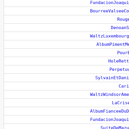
FundacionJoaqui
BourreeValseeCo
Roug
DenoanS
WaltzLuxembourg
AlbumPimentM
Pour
HoleRett
Perpetu
SylvainEtDani
Cari
WaltzWindsorAme
LaCris
AlbumFianceeDuD
FundacionJoaqui
SuiteDeMazu