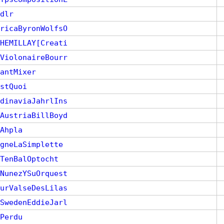
dlr
ricaByronWolfsO
HEMILLAY[Creati
ViolonaireBourr
antMixer
stQuoi
dinaviaJahrlIns
AustriaBillBoyd
Ahpla
gneLaSimplette
TenBalOptocht
NunezYSuOrquest
urValseDesLilas
SwedenEddieJarl
Perdu