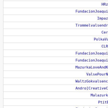
HRz
FundacionJoaqui
Impaz
Trommelvalsendr
Cer
PolkaV
CLR
FundacionJoaqui
FundacionJoaqui
MazurkaLoveAndK
ValsePourN
WaltzGokvalsenc
Andro[CreativeC
Malazurk
Ptit