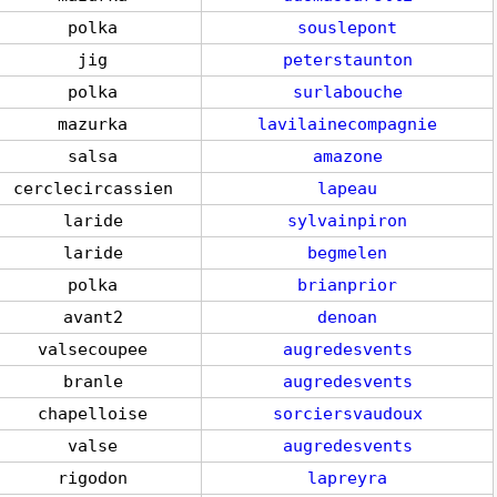
polka
souslepont
jig
peterstaunton
polka
surlabouche
mazurka
lavilainecompagnie
salsa
amazone
cerclecircassien
lapeau
laride
sylvainpiron
laride
begmelen
polka
brianprior
avant2
denoan
valsecoupee
augredesvents
branle
augredesvents
chapelloise
sorciersvaudoux
valse
augredesvents
rigodon
lapreyra