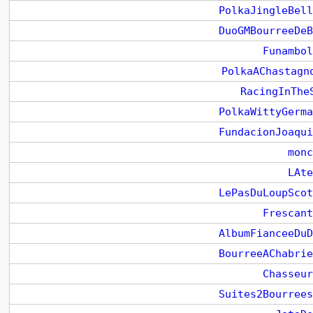
PolkaJingleBell
DuoGMBourreeDeB
Funambol
PolkaAChastagn
RacingInThe
PolkaWittyGerma
FundacionJoaqui
monc
LAte
LePasDuLoupScot
Frescant
AlbumFianceeDuD
BourreeAChabrie
Chasseur
Suites2Bourrees