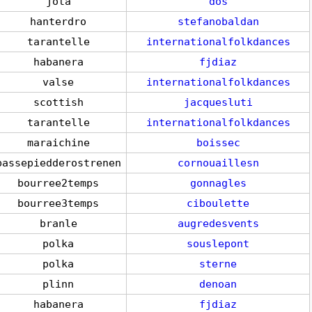
jota
dos
hanterdro
stefanobaldan
tarantelle
internationalfolkdances
habanera
fjdiaz
valse
internationalfolkdances
scottish
jacquesluti
tarantelle
internationalfolkdances
maraichine
boissec
passepiedderostrenen
cornouaillesn
bourree2temps
gonnagles
bourree3temps
ciboulette
branle
augredesvents
polka
souslepont
polka
sterne
plinn
denoan
habanera
fjdiaz