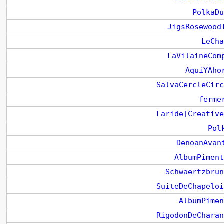
PolkaDu
JigsRosewood
LeCha
LaVilaineCom
AquiYAho
SalvaCercleCirc
ferme
Laride[Creative
Pol
DenoanAvan
AlbumPiment
Schwaertzbrun
SuiteDeChapeloi
AlbumPimen
RigodonDeCharan