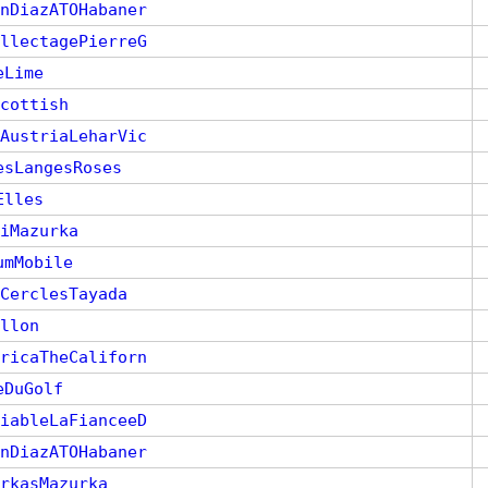
nDiazATOHabaner
llectagePierreG
eLime
cottish
AustriaLeharVic
esLangesRoses
Elles
iMazurka
umMobile
CerclesTayada
llon
ricaTheCaliforn
eDuGolf
iableLaFianceeD
nDiazATOHabaner
rkasMazurka