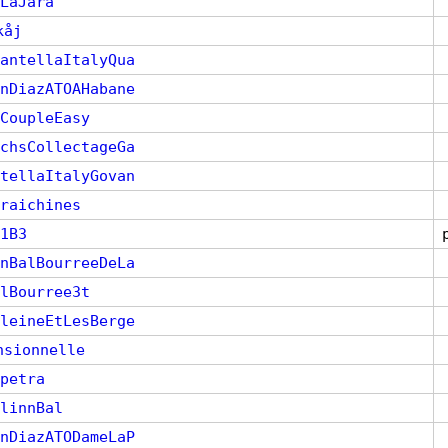
LaJara
åj
antellaItalyQua
nDiazATOAHabane
CoupleEasy
chsCollectageGa
tellaItalyGovan
raichines
1B3
nBalBourreeDeLa
lBourree3t
leineEtLesBerge
nsionnelle
petra
linnBal
nDiazATODameLaP