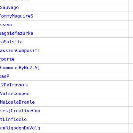
Sauvage
TommyMaguireS
sseur
pagnieMazurka
raSalsita
assienCompositi
rporte
CommonsByNc2.5]
kasP
t2DeTravers
ValseCoupee
MaidalaBranle
ses[CreativeCom
tLInfidele
ceRigodonDuValg