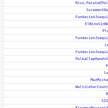
Riso,PatateEPol
SurementDe
FundacionJoaqui
ElNinoSinN
Pl
FundacionJoaqui
L
FundacionJoaqui
PolkaClapHandsS
P
lu
MazMicha
WaltzLeharCount
0
SIS
KlezmerBourree2