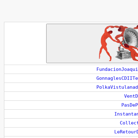
FundacionJoaqui
GonnaglesCDIITe
PolkaVistulanad
VentD
PasDeP
Instanta
Collec
LeRetour