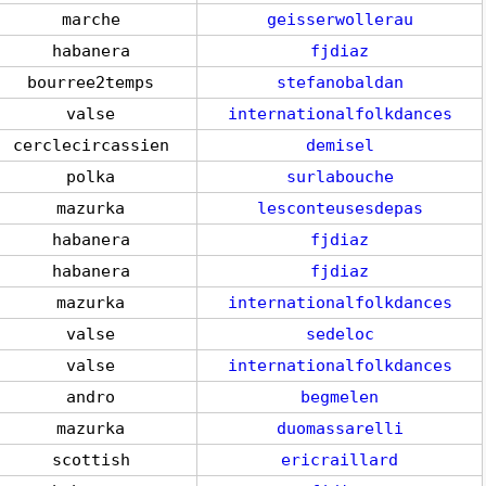
marche
geisserwollerau
habanera
fjdiaz
bourree2temps
stefanobaldan
valse
internationalfolkdances
cerclecircassien
demisel
polka
surlabouche
mazurka
lesconteusesdepas
habanera
fjdiaz
habanera
fjdiaz
mazurka
internationalfolkdances
valse
sedeloc
valse
internationalfolkdances
andro
begmelen
mazurka
duomassarelli
scottish
ericraillard