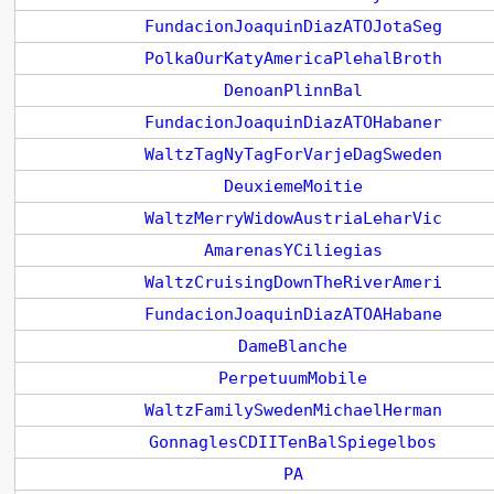
FundacionJoaquinDiazATOJotaSeg
PolkaOurKatyAmericaPlehalBroth
DenoanPlinnBal
FundacionJoaquinDiazATOHabaner
WaltzTagNyTagForVarjeDagSweden
DeuxiemeMoitie
WaltzMerryWidowAustriaLeharVic
AmarenasYCiliegias
WaltzCruisingDownTheRiverAmeri
FundacionJoaquinDiazATOAHabane
DameBlanche
PerpetuumMobile
WaltzFamilySwedenMichaelHerman
GonnaglesCDIITenBalSpiegelbos
PA