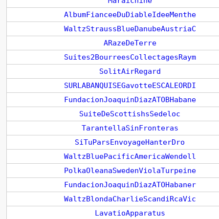
Maraichine
AlbumFianceeDuDiableIdeeMenthe
WaltzStraussBlueDanubeAustriaC
ARazeDeTerre
Suites2BourreesCollectagesRaym
SolitAirRegard
SURLABANQUISEGavotteESCALEORDI
FundacionJoaquinDiazATOBHabane
SuiteDeScottishsSedeloc
TarantellaSinFronteras
SiTuParsEnvoyageHanterDro
WaltzBluePacificAmericaWendell
PolkaOleanaSwedenViolaTurpeine
FundacionJoaquinDiazATOHabaner
WaltzBlondaCharlieScandiRcaVic
LavatioApparatus