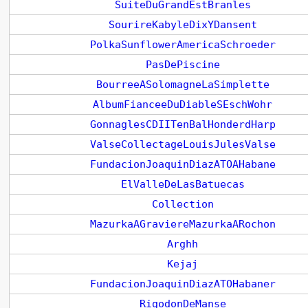
SuiteDuGrandEstBranles
SourireKabyleDixYDansent
PolkaSunflowerAmericaSchroeder
PasDePiscine
BourreeASolomagneLaSimplette
AlbumFianceeDuDiableSEschWohr
GonnaglesCDIITenBalHonderdHarp
ValseCollectageLouisJulesValse
FundacionJoaquinDiazATOAHabane
ElValleDeLasBatuecas
Collection
MazurkaAGraviereMazurkaARochon
Arghh
Kejaj
FundacionJoaquinDiazATOHabaner
RigodonDeManse