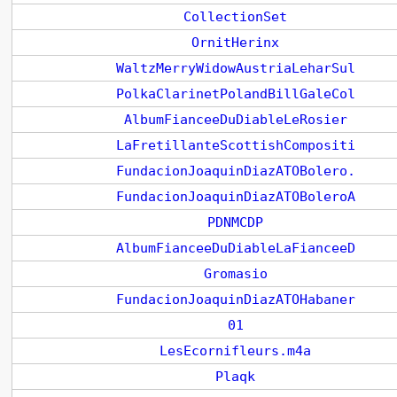
CollectionSet
OrnitHerinx
WaltzMerryWidowAustriaLeharSul
PolkaClarinetPolandBillGaleCol
AlbumFianceeDuDiableLeRosier
LaFretillanteScottishCompositi
FundacionJoaquinDiazATOBolero.
FundacionJoaquinDiazATOBoleroA
PDNMCDP
AlbumFianceeDuDiableLaFianceeD
Gromasio
FundacionJoaquinDiazATOHabaner
01
LesEcornifleurs.m4a
Plaqk