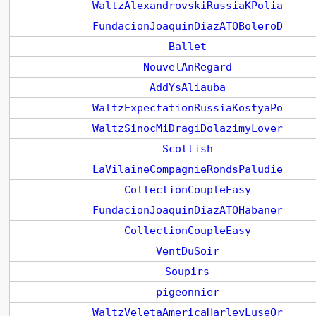
WaltzAlexandrovskiRussiaKPolia
FundacionJoaquinDiazATOBoleroD
Ballet
NouvelAnRegard
AddYsAliauba
WaltzExpectationRussiaKostyaPo
WaltzSinocMiDragiDolazimyLover
Scottish
LaVilaineCompagnieRondsPaludie
CollectionCoupleEasy
FundacionJoaquinDiazATOHabaner
CollectionCoupleEasy
VentDuSoir
Soupirs
pigeonnier
WaltzVeletaAmericaHarleyLuseOr