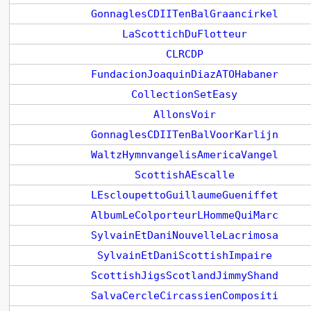
GonnaglesCDIITenBalGraancirkel
LaScottichDuFlotteur
CLRCDP
FundacionJoaquinDiazATOHabaner
CollectionSetEasy
AllonsVoir
GonnaglesCDIITenBalVoorKarlijn
WaltzHymnvangelisAmericaVangel
ScottishAEscalle
LEscloupettoGuillaumeGueniffet
AlbumLeColporteurLHommeQuiMarc
SylvainEtDaniNouvelleLacrimosa
SylvainEtDaniScottishImpaire
ScottishJigsScotlandJimmyShand
SalvaCercleCircassienCompositi