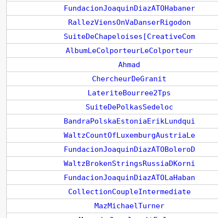
FundacionJoaquinDiazATOHabaner
RallezViensOnVaDanserRigodon
SuiteDeChapeloises[CreativeCom
AlbumLeColporteurLeColporteur
Ahmad
ChercheurDeGranit
LateriteBourree2Tps
SuiteDePolkasSedeloc
BandraPolskaEstoniaErikLundqui
WaltzCountOfLuxemburgAustriaLe
FundacionJoaquinDiazATOBoleroD
WaltzBrokenStringsRussiaDKorni
FundacionJoaquinDiazATOLaHaban
CollectionCoupleIntermediate
MazMichaelTurner