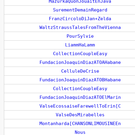
MazurkaQuonJouaitEnJava
SurementDemainRegard
FranzCircoloDiJan+Zelda
WaltzStraussTalesFromTheVienna
PourSylvie
LiammHaLamm
CollectionCoupleEasy
FundacionJoaquinDiazATOAHabane
CelluleDeCrise
FundacionJoaquinDiazATOBHabane
CollectionCoupleEasy
FundacionJoaquinDiazATOElMarin
ValseEcossaiseFarewellToErin[C
ValseDesMirabelles
Montanharda[CHANSONLIMOUSINEEn
Nous