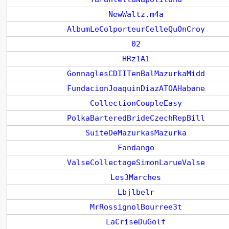
NewWaltz.m4a
AlbumLeColporteurCelleQuOnCroy
02
HRz1A1
GonnaglesCDIITenBalMazurkaMidd
FundacionJoaquinDiazATOAHabane
CollectionCoupleEasy
PolkaBarteredBrideCzechRepBill
SuiteDeMazurkasMazurka
Fandango
ValseCollectageSimonLarueValse
Les3Marches
Lbjlbelr
MrRossignolBourree3t
LaCriseDuGolf