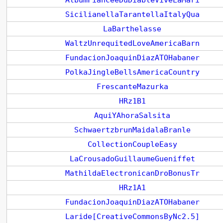
AlbumFianceeDuDiableViveLaMari
SicilianellaTarantellaItalyQua
LaBarthelasse
WaltzUnrequitedLoveAmericaBarn
FundacionJoaquinDiazATOHabaner
PolkaJingleBellsAmericaCountry
FrescanteMazurka
HRz1B1
AquiYAhoraSalsita
SchwaertzbrunMaidalaBranle
CollectionCoupleEasy
LaCrousadoGuillaumeGueniffet
MathildaElectronicanDroBonusTr
HRz1A1
FundacionJoaquinDiazATOHabaner
Laride[CreativeCommonsByNc2.5]