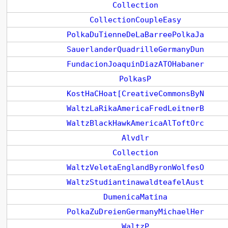
Collection
CollectionCoupleEasy
PolkaDuTienneDeLaBarreePolkaJa
SauerlanderQuadrilleGermanyDun
FundacionJoaquinDiazATOHabaner
PolkasP
KostHaCHoat[CreativeCommonsByN
WaltzLaRikaAmericaFredLeitnerB
WaltzBlackHawkAmericaAlToftOrc
Alvdlr
Collection
WaltzVeletaEnglandByronWolfesO
WaltzStudiantinawaldteafelAust
DumenicaMatina
PolkaZuDreienGermanyMichaelHer
WaltzP