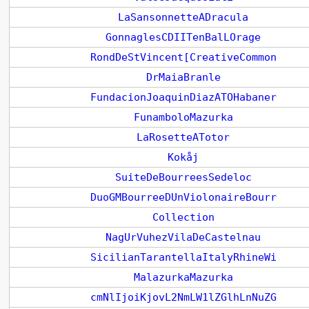
LaSansonnetteADracula
GonnaglesCDIITenBalLOrage
RondDeStVincent[CreativeCommon
DrMaiaBranle
FundacionJoaquinDiazATOHabaner
FunamboloMazurka
LaRosetteATotor
Kokåj
SuiteDeBourreesSedeloc
DuoGMBourreeDUnViolonaireBourr
Collection
NagUrVuhezVilaDeCastelnau
SicilianTarantellaItalyRhineWi
MalazurkaMazurka
cmNlIjoiKjovL2NmLW1lZGlhLnNuZG