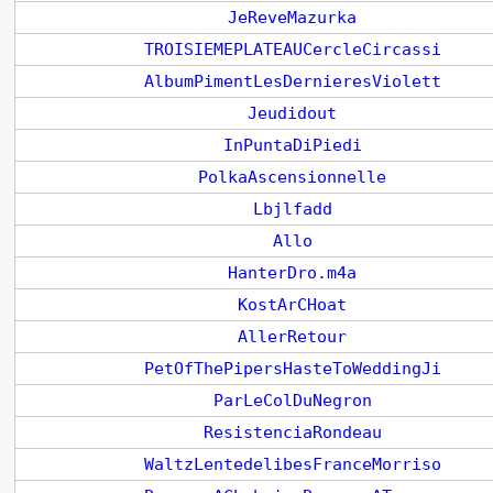
JeReveMazurka
TROISIEMEPLATEAUCercleCircassi
AlbumPimentLesDernieresViolett
Jeudidout
InPuntaDiPiedi
PolkaAscensionnelle
Lbjlfadd
Allo
HanterDro.m4a
KostArCHoat
AllerRetour
PetOfThePipersHasteToWeddingJi
ParLeColDuNegron
ResistenciaRondeau
WaltzLentedelibesFranceMorriso