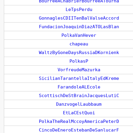
BourreeAChabrierBourreeATourna
LeTpsPerdu
GonnaglesCDIITenBalValseAccord
FundacionJoaquinDiazATOLasBlan
PolkaVanHever
chapeau
WaltzByGoneDaysRussiaDKornienk
PolkasP
VorfreudeMazurka
SicilianTarantellaItalyEdKreme
FarandoleALEcole
ScottischDeStBrainJacquesLutiC
DanzvogelLaubbaum
EtLaCEstQuoi
PolkaTheRealMccoyAmericaPeterD
CincoDeEneroEstebanDeSanlucarF