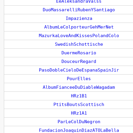
EeAleksandraValss
DuoMassarelliRubenYSantiago
Impazienza
AlbumLeColporteurGehMerNet
MazurkaLoveAndKissesPolandColo
SwedishSchottische
DuermeRosario
DouceurRegard
PasoDobleCieloDeEspanaSpainJir
PourElles
AlbumFianceeDuDiableWagadam
HRz1B1
PtitsBoutsScottisch
HRz1A1
ParLeColDuNegron
FundacionJoaquinDiazATOLaBella