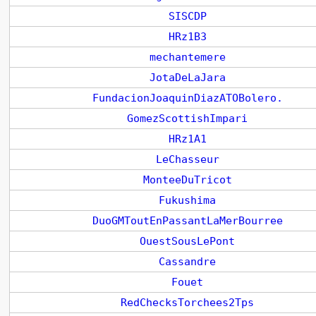
SISCDP
HRz1B3
mechantemere
JotaDeLaJara
FundacionJoaquinDiazATOBolero.
GomezScottishImpari
HRz1A1
LeChasseur
MonteeDuTricot
Fukushima
DuoGMToutEnPassantLaMerBourree
OuestSousLePont
Cassandre
Fouet
RedChecksTorchees2Tps