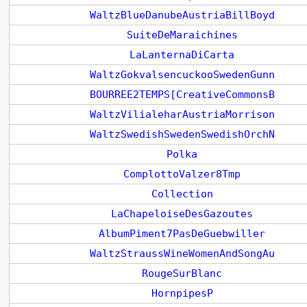
WaltzBlueDanubeAustriaBillBoyd
SuiteDeMaraichines
LaLanternaDiCarta
WaltzGokvalsencuckooSwedenGunn
BOURREE2TEMPS[CreativeCommonsB
WaltzVilialeharAustriaMorrison
WaltzSwedishSwedenSwedishOrchN
Polka
ComplottoValzer8Tmp
Collection
LaChapeloiseDesGazoutes
AlbumPiment7PasDeGuebwiller
WaltzStraussWineWomenAndSongAu
RougeSurBlanc
HornpipesP