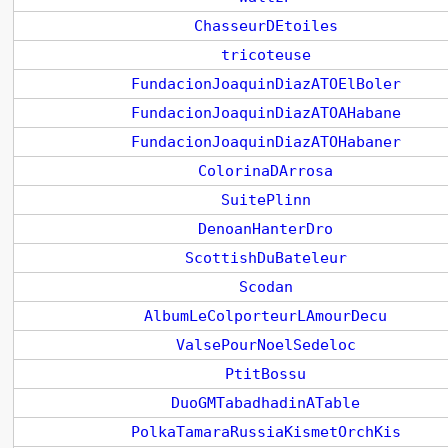
ChasseurDEtoiles
tricoteuse
FundacionJoaquinDiazATOElBoler
FundacionJoaquinDiazATOAHabane
FundacionJoaquinDiazATOHabaner
ColorinaDArrosa
SuitePlinn
DenoanHanterDro
ScottishDuBateleur
Scodan
AlbumLeColporteurLAmourDecu
ValsePourNoelSedeloc
PtitBossu
DuoGMTabadhadinATable
PolkaTamaraRussiaKismetOrchKis