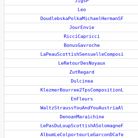
JigsP
Leo
DoudlebskaPolkaMichaelHermanSF
JourEnvie
RicciCapricci
BonusGavroche
LaPeauScottishSensuelleComposi
LeRetourDesNoyaux
ZutRegard
Dulcinea
KlezmerBourree2TpsCompositionL
EnFleurs
WaltzStraussYouAndYouAustriaAl
DenoanMaraichine
LePasDuLoupScottishASolomagneF
AlbumLeColporteurLeGarconDCafe