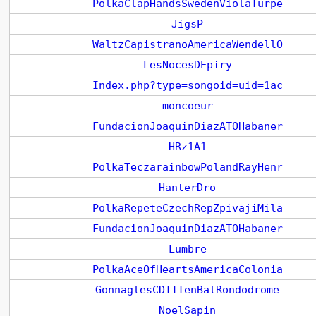
PolkaClapHandsSwedenViolaTurpe
JigsP
WaltzCapistranoAmericaWendellO
LesNocesDEpiry
Index.php?type=songoid=uid=1ac
moncoeur
FundacionJoaquinDiazATOHabaner
HRz1A1
PolkaTeczarainbowPolandRayHenr
HanterDro
PolkaRepeteCzechRepZpivajiMila
FundacionJoaquinDiazATOHabaner
Lumbre
PolkaAceOfHeartsAmericaColonia
GonnaglesCDIITenBalRondodrome
NoelSapin