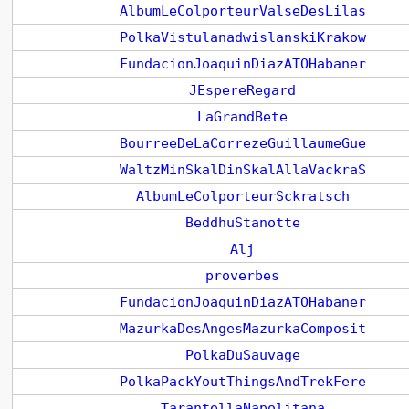
AlbumLeColporteurValseDesLilas
PolkaVistulanadwislanskiKrakow
FundacionJoaquinDiazATOHabaner
JEspereRegard
LaGrandBete
BourreeDeLaCorrezeGuillaumeGue
WaltzMinSkalDinSkalAllaVackraS
AlbumLeColporteurSckratsch
BeddhuStanotte
Alj
proverbes
FundacionJoaquinDiazATOHabaner
MazurkaDesAngesMazurkaComposit
PolkaDuSauvage
PolkaPackYoutThingsAndTrekFere
TarantellaNapolitana