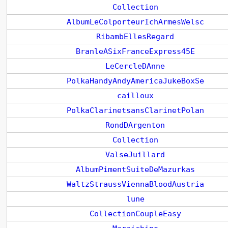
Collection
AlbumLeColporteurIchArmesWelsc
RibambEllesRegard
BranleASixFranceExpress45E
LeCercleDAnne
PolkaHandyAndyAmericaJukeBoxSe
cailloux
PolkaClarinetsansClarinetPolan
RondDArgenton
Collection
ValseJuillard
AlbumPimentSuiteDeMazurkas
WaltzStraussViennaBloodAustria
lune
CollectionCoupleEasy