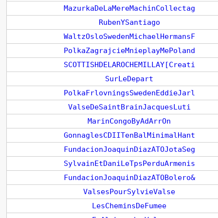
MazurkaDeLaMereMachinCollectag
RubenYSantiago
WaltzOsloSwedenMichaelHermansF
PolkaZagrajcieMnieplayMePoland
SCOTTISHDELAROCHEMILLAY[Creati
SurLeDepart
PolkaFrlovningsSwedenEddieJarl
ValseDeSaintBrainJacquesLuti
MarinCongoByAdArrOn
GonnaglesCDIITenBalMinimalHant
FundacionJoaquinDiazATOJotaSeg
SylvainEtDaniLeTpsPerduArmenis
FundacionJoaquinDiazATOBolero&
ValsesPourSylvieValse
LesCheminsDeFumee