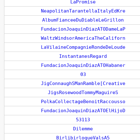
LaPromise
NeapolitanTarantellaItalyEdKre
AlbumFianceeDuDiableLeGrillon
FundacionJoaquinDiazATODameLaP
WaltzWindsorAmericaTheCaliforn
LaVilaineCompagnieRondeDeLoude
InstantanesRegard
FundacionJoaquinDiazATOHabaner
03
JigConnaughSManRamble[Creative
JigsRosewoodTommyMaguireS
PolkaCollectageBenoitRaccousso
FundacionJoaquinDiazATOElHijoD
53113
Dilemme
BirlibirloqueValsA5