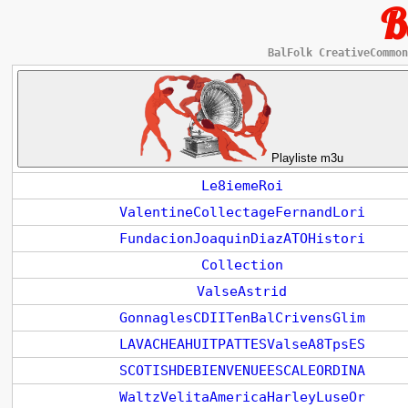
B
BalFolk CreativeCommon
Playliste m3u
Le8iemeRoi
ValentineCollectageFernandLori
FundacionJoaquinDiazATOHistori
Collection
ValseAstrid
GonnaglesCDIITenBalCrivensGlim
LAVACHEAHUITPATTESValseA8TpsES
SCOTISHDEBIENVENUEESCALEORDINA
WaltzVelitaAmericaHarleyLuseOr