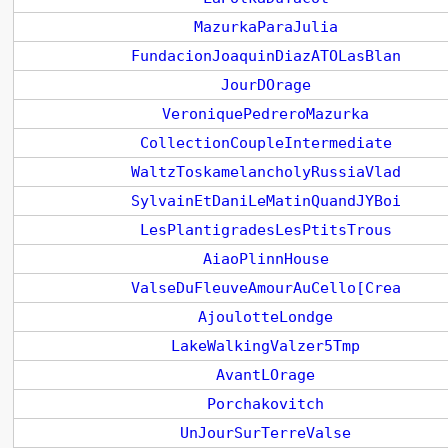
MazurkaParaJulia
FundacionJoaquinDiazATOLasBlan
JourDOrage
VeroniquePedreroMazurka
CollectionCoupleIntermediate
WaltzToskamelancholyRussiaVlad
SylvainEtDaniLeMatinQuandJYBoi
LesPlantigradesLesPtitsTrous
AiaoPlinnHouse
ValseDuFleuveAmourAuCello[Crea
AjoulotteLondge
LakeWalkingValzer5Tmp
AvantLOrage
Porchakovitch
UnJourSurTerreValse