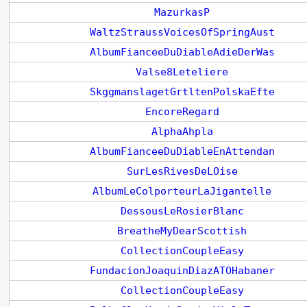
MazurkasP
WaltzStraussVoicesOfSpringAust
AlbumFianceeDuDiableAdieDerWas
Valse8Leteliere
SkggmanslagetGrtltenPolskaEfte
EncoreRegard
AlphaAhpla
AlbumFianceeDuDiableEnAttendan
SurLesRivesDeLOise
AlbumLeColporteurLaJigantelle
DessousLeRosierBlanc
BreatheMyDearScottish
CollectionCoupleEasy
FundacionJoaquinDiazATOHabaner
CollectionCoupleEasy