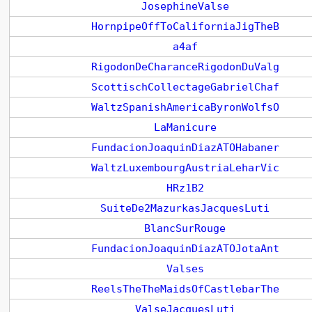
JosephineValse
HornpipeOffToCaliforniaJigTheB
a4af
RigodonDeCharanceRigodonDuValg
ScottischCollectageGabrielChaf
WaltzSpanishAmericaByronWolfsO
LaManicure
FundacionJoaquinDiazATOHabaner
WaltzLuxembourgAustriaLeharVic
HRz1B2
SuiteDe2MazurkasJacquesLuti
BlancSurRouge
FundacionJoaquinDiazATOJotaAnt
Valses
ReelsTheTheMaidsOfCastlebarThe
ValseJacquesLuti