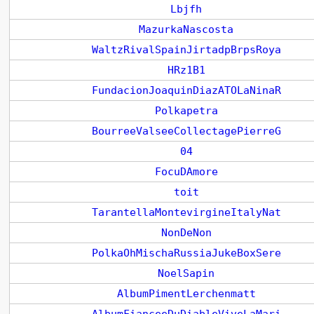
Lbjfh
MazurkaNascosta
WaltzRivalSpainJirtadpBrpsRoya
HRz1B1
FundacionJoaquinDiazATOLaNinaR
Polkapetra
BourreeValseeCollectagePierreG
04
FocuDAmore
toit
TarantellaMontevirgineItalyNat
NonDeNon
PolkaOhMischaRussiaJukeBoxSere
NoelSapin
AlbumPimentLerchenmatt