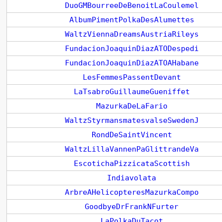
DuoGMBourreeDeBenoitLaCoulemel
AlbumPimentPolkaDesAlumettes
WaltzViennaDreamsAustriaRileys
FundacionJoaquinDiazATODespedi
FundacionJoaquinDiazATOAHabane
LesFemmesPassentDevant
LaTsabroGuillaumeGueniffet
MazurkaDeLaFario
WaltzStyrmansmatesvalseSwedenJ
RondDeSaintVincent
WaltzLillaVannenPaGlittrandeVa
EscotichaPizzicataScottish
Indiavolata
ArbreAHelicopteresMazurkaCompo
GoodbyeDrFrankNFurter
LaPolkaDuTacot