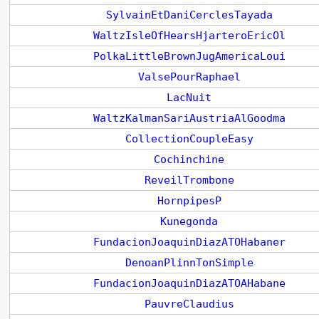
SylvainEtDaniCerclesTayada
WaltzIsleOfHearsHjarteroEricOl
PolkaLittleBrownJugAmericaLoui
ValsePourRaphael
LacNuit
WaltzKalmanSariAustriaAlGoodma
CollectionCoupleEasy
Cochinchine
ReveilTrombone
HornpipesP
Kunegonda
FundacionJoaquinDiazATOHabaner
DenoanPlinnTonSimple
FundacionJoaquinDiazATOAHabane
PauvreClaudius