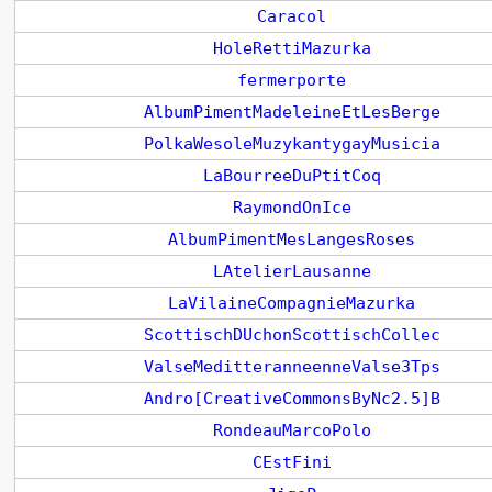
Caracol
HoleRettiMazurka
fermerporte
AlbumPimentMadeleineEtLesBerge
PolkaWesoleMuzykantygayMusicia
LaBourreeDuPtitCoq
RaymondOnIce
AlbumPimentMesLangesRoses
LAtelierLausanne
LaVilaineCompagnieMazurka
ScottischDUchonScottischCollec
ValseMeditteranneenneValse3Tps
Andro[CreativeCommonsByNc2.5]B
RondeauMarcoPolo
CEstFini