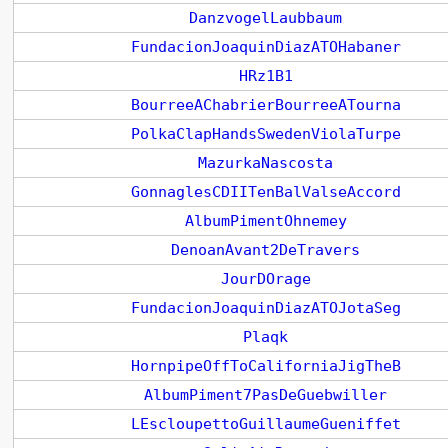
DanzvogelLaubbaum
FundacionJoaquinDiazATOHabaner
HRz1B1
BourreeAChabrierBourreeATourna
PolkaClapHandsSwedenViolaTurpe
MazurkaNascosta
GonnaglesCDIITenBalValseAccord
AlbumPimentOhnemey
DenoanAvant2DeTravers
JourDOrage
FundacionJoaquinDiazATOJotaSeg
Plaqk
HornpipeOffToCaliforniaJigTheB
AlbumPiment7PasDeGuebwiller
LEscloupettoGuillaumeGueniffet