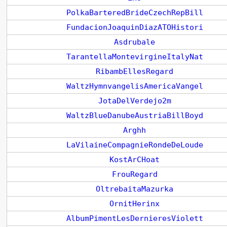
PolkaBarteredBrideCzechRepBill
FundacionJoaquinDiazATOHistori
Asdrubale
TarantellaMontevirgineItalyNat
RibambEllesRegard
WaltzHymnvangelisAmericaVangel
JotaDelVerdejo2m
WaltzBlueDanubeAustriaBillBoyd
Arghh
LaVilaineCompagnieRondeDeLoude
KostArCHoat
FrouRegard
OltrebaitaMazurka
OrnitHerinx
AlbumPimentLesDernieresViolett