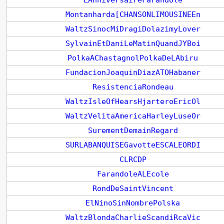
LAnniversaireFarandole
Montanharda[CHANSONLIMOUSINEEn
WaltzSinocMiDragiDolazimyLover
SylvainEtDaniLeMatinQuandJYBoi
PolkaAChastagnolPolkaDeLAbiru
FundacionJoaquinDiazATOHabaner
ResistenciaRondeau
WaltzIsleOfHearsHjarteroEricOl
WaltzVelitaAmericaHarleyLuseOr
SurementDemainRegard
SURLABANQUISEGavotteESCALEORDI
CLRCDP
FarandoleALEcole
RondDeSaintVincent
ElNinoSinNombrePolska
WaltzBlondaCharlieScandiRcaVic