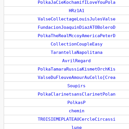
PolkaJaCieKochamifILoveYouPola
HRz1A1
ValseCollectageLouisJulesValse
FundacionJoaquinDiazATOBoleroD
PolkaTheRealMccoyAmericaPeterD
CollectionCoupleEasy
TarantellaNapolitana
AvrilRegard
PolkaTamaraRussiaKismetOrchKis
ValseDuFleuveAmourAuCello[Crea
Soupirs
PolkaClarinetsansClarinetPolan
PolkasP
chemin
TROISIEMEPLATEAUCercleCircassi
lune