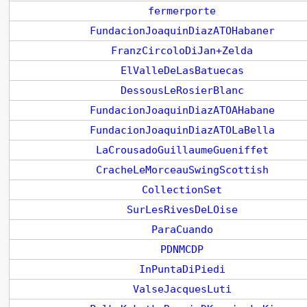
fermerporte
FundacionJoaquinDiazATOHabaner
FranzCircoloDiJan+Zelda
ElValleDeLasBatuecas
DessousLeRosierBlanc
FundacionJoaquinDiazATOAHabane
FundacionJoaquinDiazATOLaBella
LaCrousadoGuillaumeGueniffet
CracheLeMorceauSwingScottish
CollectionSet
SurLesRivesDeLOise
ParaCuando
PDNMCDP
InPuntaDiPiedi
ValseJacquesLuti