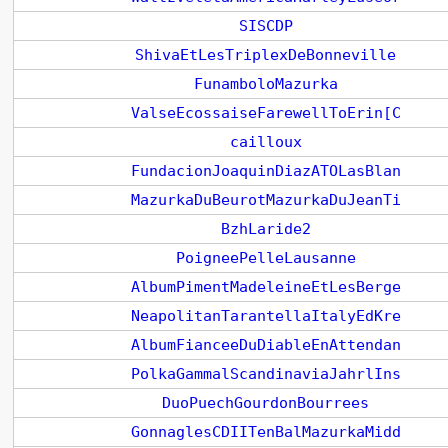
SISCDP
ShivaEtLesTriplexDeBonneville
FunamboloMazurka
ValseEcossaiseFarewellToErin[C
cailloux
FundacionJoaquinDiazATOLasBlan
MazurkaDuBeurotMazurkaDuJeanTi
BzhLaride2
PoigneePelleLausanne
AlbumPimentMadeleineEtLesBerge
NeapolitanTarantellaItalyEdKre
AlbumFianceeDuDiableEnAttendan
PolkaGammalScandinaviaJahrlIns
DuoPuechGourdonBourrees
GonnaglesCDIITenBalMazurkaMidd