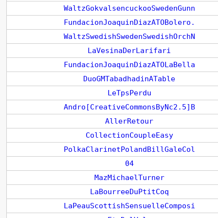
WaltzGokvalsencuckooSwedenGunn
FundacionJoaquinDiazATOBolero.
WaltzSwedishSwedenSwedishOrchN
LaVesinaDerLarifari
FundacionJoaquinDiazATOLaBella
DuoGMTabadhadinATable
LeTpsPerdu
Andro[CreativeCommonsByNc2.5]B
AllerRetour
CollectionCoupleEasy
PolkaClarinetPolandBillGaleCol
04
MazMichaelTurner
LaBourreeDuPtitCoq
LaPeauScottishSensuelleComposi