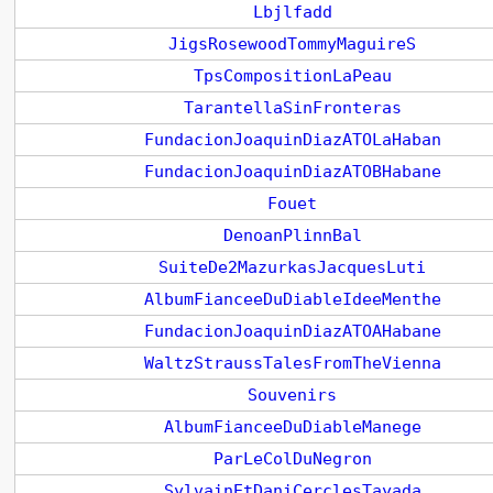
Lbjlfadd
JigsRosewoodTommyMaguireS
TpsCompositionLaPeau
TarantellaSinFronteras
FundacionJoaquinDiazATOLaHaban
FundacionJoaquinDiazATOBHabane
Fouet
DenoanPlinnBal
SuiteDe2MazurkasJacquesLuti
AlbumFianceeDuDiableIdeeMenthe
FundacionJoaquinDiazATOAHabane
WaltzStraussTalesFromTheVienna
Souvenirs
AlbumFianceeDuDiableManege
ParLeColDuNegron
SylvainEtDaniCerclesTayada