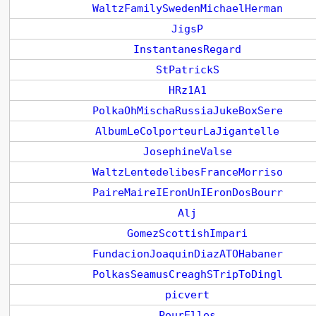
WaltzFamilySwedenMichaelHerman
JigsP
InstantanesRegard
StPatrickS
HRz1A1
PolkaOhMischaRussiaJukeBoxSere
AlbumLeColporteurLaJigantelle
JosephineValse
WaltzLentedelibesFranceMorriso
PaireMaireIEronUnIEronDosBourr
Alj
GomezScottishImpari
FundacionJoaquinDiazATOHabaner
PolkasSeamusCreaghSTripToDingl
picvert
PourElles