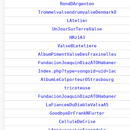
RondDArgenton
TrommelvalsendrumvalseDenmarkO
LAtelier
UnJourSurTerreValse
HRz1A3
Valse8Leteliere
AlbumPimentValseDesFraxinelles
FundacionJoaquinDiazATOHabaner
Index.php?type=songoid=uid=1ac
AlbumLeColporteurOStrasbourg
tricoteuse
FundacionJoaquinDiazATOHabaner
LaFianceeDuDiableValsaA5
GoodbyeDrFrankNFurter
CelluleDeCrise