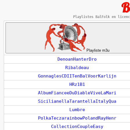
B
Playlistes BalFolk en licenc
Playliste m3u
DenoanHanterDro
Ribaldeau
GonnaglesCDIITenBalVoorKarlijn
HRz1B1
AlbumFianceeDuDiableViveLaMari
SicilianellaTarantellaItalyQua
Lumbre
PolkaTeczarainbowPolandRayHenr
CollectionCoupleEasy