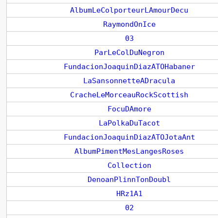
AlbumLeColporteurLAmourDecu
RaymondOnIce
03
ParLeColDuNegron
FundacionJoaquinDiazATOHabaner
LaSansonnetteADracula
CracheLeMorceauRockScottish
FocuDAmore
LaPolkaDuTacot
FundacionJoaquinDiazATOJotaAnt
AlbumPimentMesLangesRoses
Collection
DenoanPlinnTonDoubl
HRz1A1
02