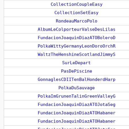
CollectionCoupleEasy
CollectionSetEasy
RondeauMarcoPolo
AlbumLeColporteurValseDesLilas
FundacionJoaquinDiazATOBoleroD
PolkaWittyGermanyLeonDoroOrchR
WaltzTheHenshineScotlandJimmyS
SurLeDepart
PasDePiscine
GonnaglesCDIITenBalHonderdHarp
PolkaDuSauvage
PolkaImGrunenTalinGreenValleyG
FundacionJoaquinDiazATOJotaSeg
FundacionJoaquinDiazATOHabaner
FundacionJoaquinDiazATOHabaner