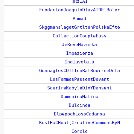
HRz1A1
FundacionJoaquinDiazATOElBoler
Ahmad
SkggmanslagetGrtltenPolskaEfte
CollectionCoupleEasy
JeReveMazurka
Impazienza
Indiavolata
GonnaglesCDIITenBalBourreeDeLa
LesFemmesPassentDevant
SourireKabyleDixYDansent
DumenicaMatina
Dulcinea
ElpeppahLossCadansa
KostHaCHoat[CreativeCommonsByN
Cercle