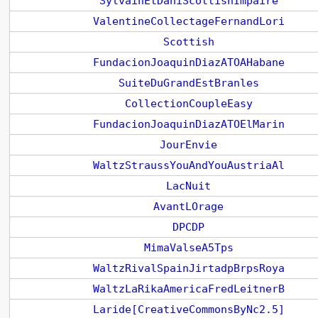
SylvainEtDaniScottishImpaire
ValentineCollectageFernandLori
Scottish
FundacionJoaquinDiazATOAHabane
SuiteDuGrandEstBranles
CollectionCoupleEasy
FundacionJoaquinDiazATOElMarin
JourEnvie
WaltzStraussYouAndYouAustriaAl
LacNuit
AvantLOrage
DPCDP
MimaValseA5Tps
WaltzRivalSpainJirtadpBrpsRoya
WaltzLaRikaAmericaFredLeitnerB
Laride[CreativeCommonsByNc2.5]