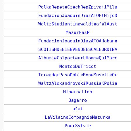
PolkaRepeteCzechRepZpivajiMila
FundacionJoaquinDiazATOElHijoD
WaltzStudiantinawaldteafelAust
MazurkasP
FundacionJoaquinDiazATOAHabane
SCOTISHDEBIENVENUEESCALEORDINA
AlbumLeColporteurLHommeQuiMarc
MonteeDuTricot
ToreadorPasoDobleReneMusetteOr
WaltzAlexandrovskiRussiaKPolia
Hibernation
Bagarre
a4af
LaVilaineCompagnieMazurka
PourSylvie