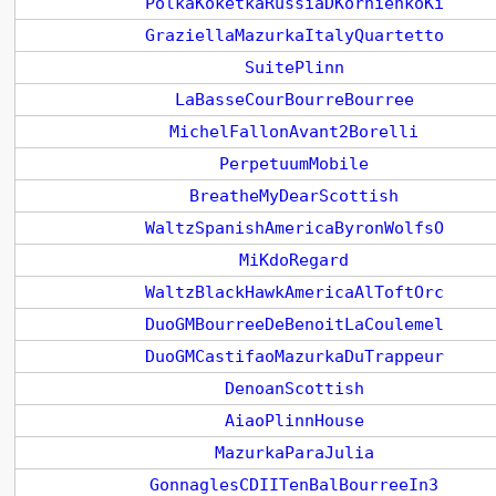
PolkaKoketkaRussiaDKornienkoKi
GraziellaMazurkaItalyQuartetto
SuitePlinn
LaBasseCourBourreBourree
MichelFallonAvant2Borelli
PerpetuumMobile
BreatheMyDearScottish
WaltzSpanishAmericaByronWolfsO
MiKdoRegard
WaltzBlackHawkAmericaAlToftOrc
DuoGMBourreeDeBenoitLaCoulemel
DuoGMCastifaoMazurkaDuTrappeur
DenoanScottish
AiaoPlinnHouse
MazurkaParaJulia
GonnaglesCDIITenBalBourreeIn3