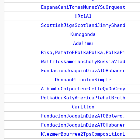
EspanaCaniTomasNunezYSuOrquest
HRz1A1
ScottishJigsScotlandJimmyShand
Kunegonda
Adalimu
Riso,PatateEPolkaPolka,PolkaPi
WaltzToskamelancholyRussiaVlad
FundacionJoaquinDiazATOHabaner
DenoanPlinnTonSimple
AlbumLeColporteurCelleQuOnCroy
PolkaOurKatyAmericaPlehalBroth
Carillon
FundacionJoaquinDiazATOBolero.
FundacionJoaquinDiazATOHabaner
KlezmerBourree2TpsCompositionL