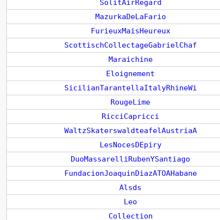
SolitAirRegard
MazurkaDeLaFario
FurieuxMaisHeureux
ScottischCollectageGabrielChaf
Maraichine
Eloignement
SicilianTarantellaItalyRhineWi
RougeLime
RicciCapricci
WaltzSkaterswaldteafelAustriaA
LesNocesDEpiry
DuoMassarelliRubenYSantiago
FundacionJoaquinDiazATOAHabane
Alsds
Leo
Collection