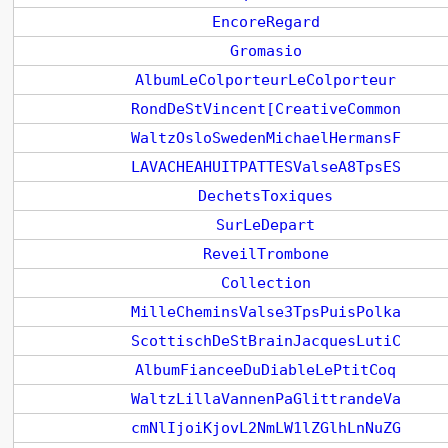
EncoreRegard
Gromasio
AlbumLeColporteurLeColporteur
RondDeStVincent[CreativeCommon
WaltzOsloSwedenMichaelHermansF
LAVACHEAHUITPATTESValseA8TpsES
DechetsToxiques
SurLeDepart
ReveilTrombone
Collection
MilleCheminsValse3TpsPuisPolka
ScottischDeStBrainJacquesLutiC
AlbumFianceeDuDiableLePtitCoq
WaltzLillaVannenPaGlittrandeVa
cmNlIjoiKjovL2NmLW1lZGlhLnNuZG