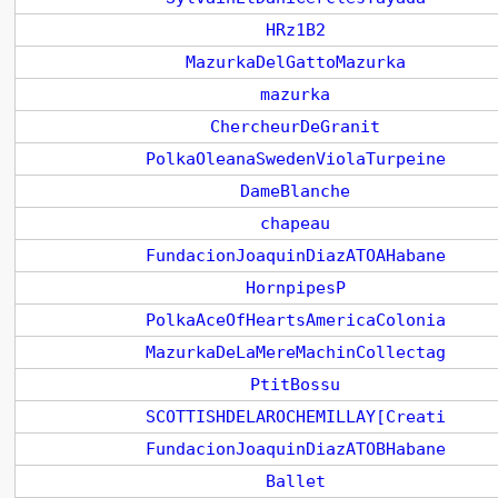
HRz1B2
MazurkaDelGattoMazurka
mazurka
ChercheurDeGranit
PolkaOleanaSwedenViolaTurpeine
DameBlanche
chapeau
FundacionJoaquinDiazATOAHabane
HornpipesP
PolkaAceOfHeartsAmericaColonia
MazurkaDeLaMereMachinCollectag
PtitBossu
SCOTTISHDELAROCHEMILLAY[Creati
FundacionJoaquinDiazATOBHabane
Ballet