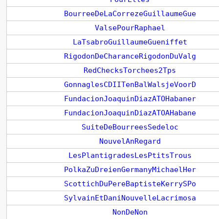
BourreeDeLaCorrezeGuillaumeGue
ValsePourRaphael
LaTsabroGuillaumeGueniffet
RigodonDeCharanceRigodonDuValg
RedChecksTorchees2Tps
GonnaglesCDIITenBalWalsjeVoorD
FundacionJoaquinDiazATOHabaner
FundacionJoaquinDiazATOAHabane
SuiteDeBourreesSedeloc
NouvelAnRegard
LesPlantigradesLesPtitsTrous
PolkaZuDreienGermanyMichaelHer
ScottichDuPereBaptisteKerrySPo
SylvainEtDaniNouvelleLacrimosa
NonDeNon