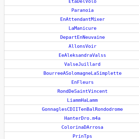
EtaDelVolo
Paranoia
EnAttendantMixer
LaManicure
DepartEnNeuvaine
AllonsVoir
EeAleksandraValss
ValseJuillard
BourreeASolomagneLaSimplette
EnFleurs
RondDeSaintVincent
LiammHaLamm
GonnaglesCDIITenBalRondodrome
HanterDro.m4a
ColorinaDArrosa
PrinTps