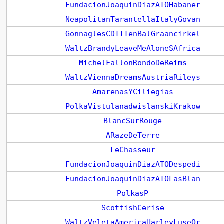
FundacionJoaquinDiazATOHabaner
NeapolitanTarantellaItalyGovan
GonnaglesCDIITenBalGraancirkel
WaltzBrandyLeaveMeAloneSAfrica
MichelFallonRondoDeReims
WaltzViennaDreamsAustriaRileys
AmarenasYCiliegias
PolkaVistulanadwislanskiKrakow
BlancSurRouge
ARazeDeTerre
LeChasseur
FundacionJoaquinDiazATODespedi
FundacionJoaquinDiazATOLasBlan
PolkasP
ScottishCerise
WaltzVeletaAmericaHarleyLuseOr