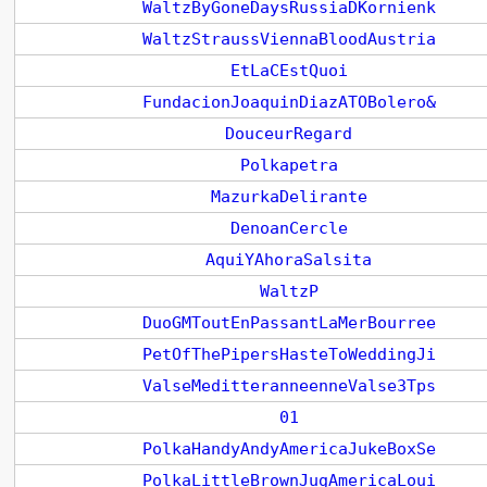
WaltzByGoneDaysRussiaDKornienk
WaltzStraussViennaBloodAustria
EtLaCEstQuoi
FundacionJoaquinDiazATOBolero&
DouceurRegard
Polkapetra
MazurkaDelirante
DenoanCercle
AquiYAhoraSalsita
WaltzP
DuoGMToutEnPassantLaMerBourree
PetOfThePipersHasteToWeddingJi
ValseMeditteranneenneValse3Tps
01
PolkaHandyAndyAmericaJukeBoxSe
PolkaLittleBrownJugAmericaLoui