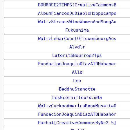
BOURREE2TEMPS[CreativeCommonsB
AlbumFianceeDuDiableHippocampe
WaltzStraussWineWomenAndSongAu
Fukushima
WaltzLeharCountOfLuxembourgAus
Alvdlr
LateriteBourree2Tps
FundacionJoaquinDiazATOHabaner
Allo
Leo
BeddhuStanotte
LesEcornifleurs.m4a
WaltzCuckooAmericaReneMusetteO
FundacionJoaquinDiazATOHabaner
Pachpi[CreativeCommonsByNc2.5]