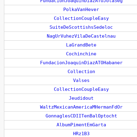
FundacionJoaquinDiazATOJotaSeg
PolkaVanHever
CollectionCoupleEasy
SuiteDeScottishsSedeloc
NagUrVuhezVilaDeCastelnau
LaGrandBete
Cochinchine
FundacionJoaquinDiazATOHabaner
Collection
Valses
CollectionCoupleEasy
Jeudidout
WaltzMexicanAmericaMHermanFdOr
GonnaglesCDIITenBalOptocht
AlbumPimentEmGarta
HRz1B3