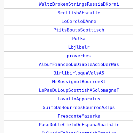
WaltzBrokenStringsRussiaDKorni
ScottishAEscalle
LeCercleDAnne
PtitsBoutsScottisch
Polka
Lbjlbelr
proverbes
AlbumFianceeDuDiableAdieDerWas
BirlibirloqueValsA5
MrRossignolBourree3t
LePasDuLoupScottishASolomagneF
LavatioApparatus
SuiteDeBourreesBourreeA3Tps
FrescanteMazurka
PasoDobleCieloDeEspanaSpainJir