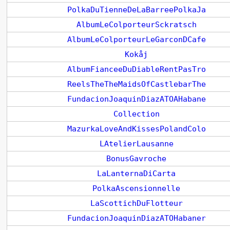
PolkaDuTienneDeLaBarreePolkaJa
AlbumLeColporteurSckratsch
AlbumLeColporteurLeGarconDCafe
Kokåj
AlbumFianceeDuDiableRentPasTro
ReelsTheTheMaidsOfCastlebarThe
FundacionJoaquinDiazATOAHabane
Collection
MazurkaLoveAndKissesPolandColo
LAtelierLausanne
BonusGavroche
LaLanternaDiCarta
PolkaAscensionnelle
LaScottichDuFlotteur
FundacionJoaquinDiazATOHabaner