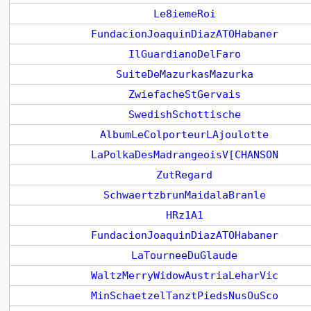
Le8iemeRoi
FundacionJoaquinDiazATOHabaner
IlGuardianoDelFaro
SuiteDeMazurkasMazurka
ZwiefacheStGervais
SwedishSchottische
AlbumLeColporteurLAjoulotte
LaPolkaDesMadrangeoisV[CHANSON
ZutRegard
SchwaertzbrunMaidalaBranle
HRz1A1
FundacionJoaquinDiazATOHabaner
LaTourneeDuGlaude
WaltzMerryWidowAustriaLeharVic
MinSchaetzelTanztPiedsNusOuSco