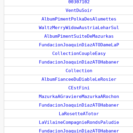
00307102
VentDuSoir
AlbumPimentPolkaDesAlumettes
WaltzMerryWidowAustriaLeharSul
AlbumPimentSuiteDeMazurkas
FundacionJoaquinDiazATODameLaP
CollectionCoupleEasy
FundacionJoaquinDiazATOHabaner
Collection
AlbumFianceeDuDiableLeRosier
CEstFini
MazurkaAGraviereMazurkaARochon
FundacionJoaquinDiazATOHabaner
LaRosetteATotor
LaVilaineCompagnieRondsPaludie
FundacionJoaquinDiazATOHabaner