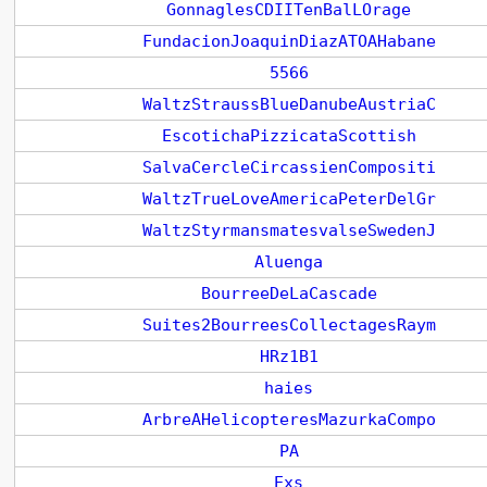
GonnaglesCDIITenBalLOrage
FundacionJoaquinDiazATOAHabane
5566
WaltzStraussBlueDanubeAustriaC
EscotichaPizzicataScottish
SalvaCercleCircassienCompositi
WaltzTrueLoveAmericaPeterDelGr
WaltzStyrmansmatesvalseSwedenJ
Aluenga
BourreeDeLaCascade
Suites2BourreesCollectagesRaym
HRz1B1
haies
ArbreAHelicopteresMazurkaCompo
PA
Exs